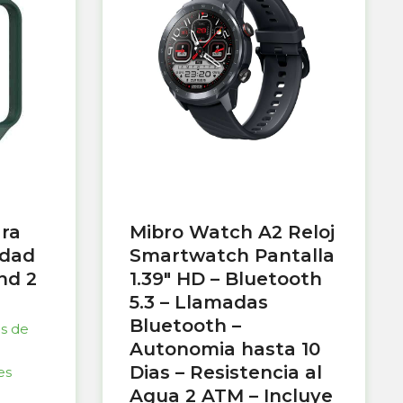
ara
Mibro Watch A2 Reloj
idad
Smartwatch Pantalla
nd 2
1.39″ HD – Bluetooth
5.3 – Llamadas
Bluetooth –
as de
Autonomia hasta 10
Dias – Resistencia al
es
Agua 2 ATM – Incluye