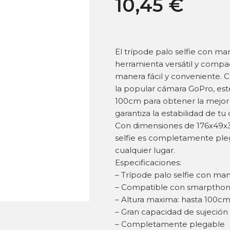
10,45
€
El trípode palo selfie con m
herramienta versátil y compac
manera fácil y conveniente.
la popular cámara GoPro, est
100cm para obtener la mejor 
garantiza la estabilidad de tu
Con dimensiones de 176x49x3
selfie es completamente plega
cualquier lugar.
Especificaciones:
– Trípode palo selfie con ma
– Compatible con smarpthone
– Altura maxima: hasta 100c
– Gran capacidad de sujeción 
– Completamente plegable