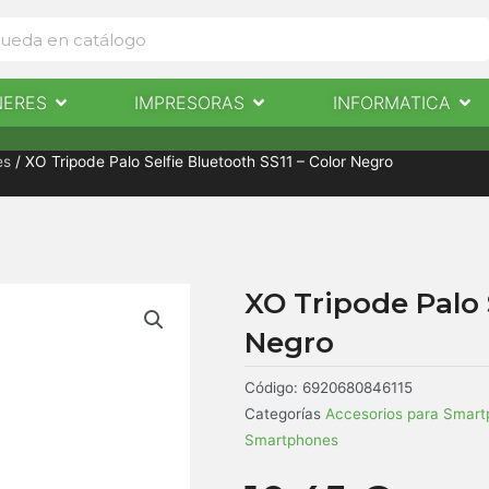
Abrir Escaneres
Abrir Impresoras
Abri
NERES
IMPRESORAS
INFORMATICA
IMPRESORAS
INFORMÁTICA
NOTICIAS
CONTACTO
es
/ XO Tripode Palo Selfie Bluetooth SS11 – Color Negro
XO Tripode Palo S
Negro
Código:
6920680846115
Categorías
Accesorios para Smar
Smartphones