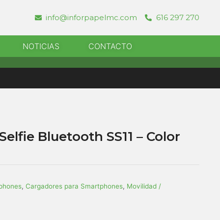
info@inforpapelmc.com
616 297 270
r Informatica
NOTICIAS
CONTACTO
elfie Bluetooth SS11 – Color
tphones
,
Cargadores para Smartphones
,
Movilidad /