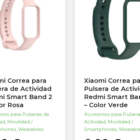
mi Correa para
Xiaomi Correa p
era de Actividad
Pulsera de Activ
i Smart Band 2
Redmi Smart Ba
lor Rosa
– Color Verde
rios para Pulseras de
Accesorios para Pulser
dad
,
Movilidad /
Actividad
,
Movilidad /
phones
,
Wearables
Smartphones
,
Wearabl