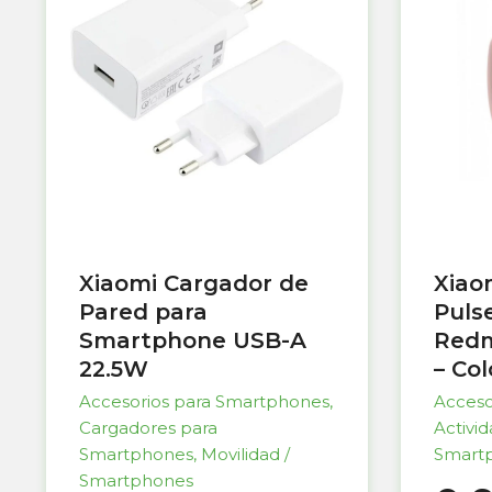
Xiaomi Cargador de
Xiao
Pared para
Puls
Smartphone USB-A
Redm
22.5W
– Co
Accesorios para Smartphones
,
Acceso
Cargadores para
Activi
Smartphones
,
Movilidad /
Smart
Smartphones