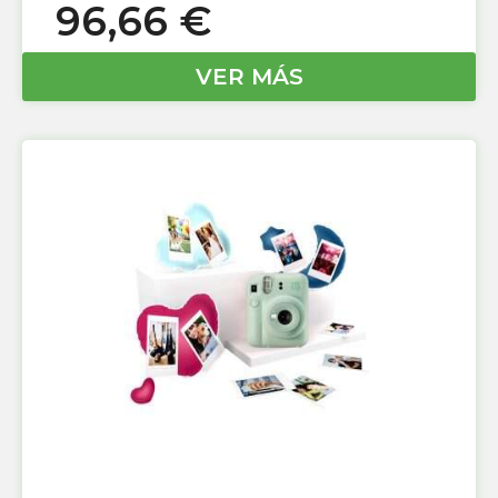
96,66
€
VER MÁS