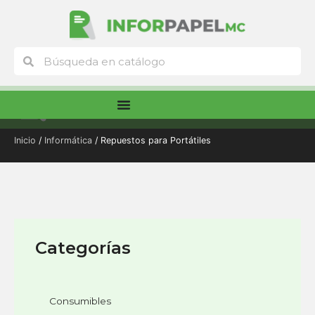
Ir
al
contenido
Buscar
Buscar
Menú
Inicio
/
Informática
/ Repuestos para Portátiles
Categorías
Consumibles