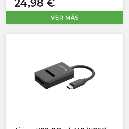
24,98
€
VER MÁS