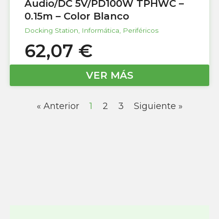
Audio/DC 5V/PD100W TPHWC –
0.15m – Color Blanco
Docking Station
,
Informática
,
Periféricos
62,07
€
VER MÁS
« Anterior
1
2
3
Siguiente »