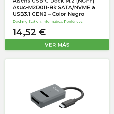
Aisens USB-C Dock M.2 (NGFF)
Asuc-M2D011-Bk SATA/NVME a
USB3.1 GEN2 – Color Negro
Docking Station
,
Informática
,
Periféricos
14,52
€
VER MÁS