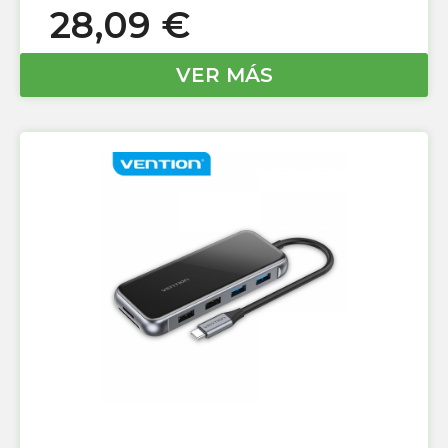
28,09
€
VER MÁS