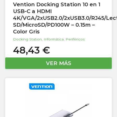
Vention Docking Station 10 en 1
USB-C a HDMI
4K/VGA/2xUSB2.0/2xUSB3.0/RJ45/Lec
SD/MicroSD/PD100W – 0.15m –
Color Gris
Docking Station
,
Informática
,
Periféricos
48,43
€
VER MÁS