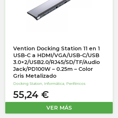
Vention Docking Station 11 en 1
USB-C a HDMI/VGA/USB-C/USB
3.0×2/USB2.0/RJ45/SD/TF/Audio
Jack/PD100W – 0.25m – Color
Gris Metalizado
Docking Station
,
Informática
,
Periféricos
55,24
€
VER MÁS