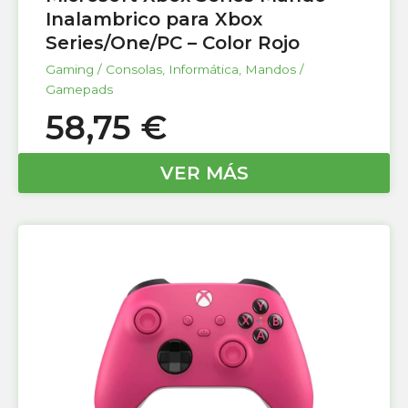
Inalambrico para Xbox
Series/One/PC – Color Rojo
Gaming / Consolas
,
Informática
,
Mandos /
Gamepads
58,75
€
VER MÁS