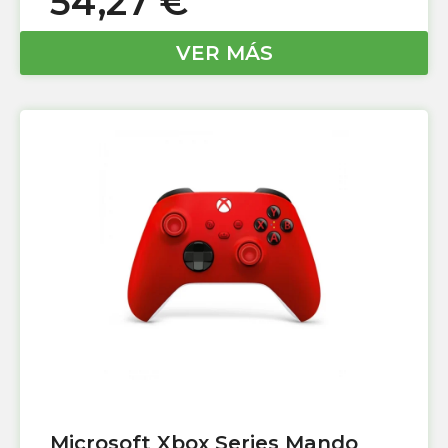
54,27
€
VER MÁS
Microsoft Xbox Series Mando