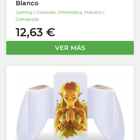
Blanco
Gaming / Consolas
,
Informática
,
Mandos /
Gamepads
12,63
€
VER MÁS