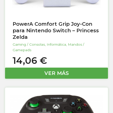
PowerA Comfort Grip Joy-Con
para Nintendo Switch – Princess
Zelda
Gaming / Consolas
,
Informática
,
Mandos /
Gamepads
14,06
€
VER MÁS