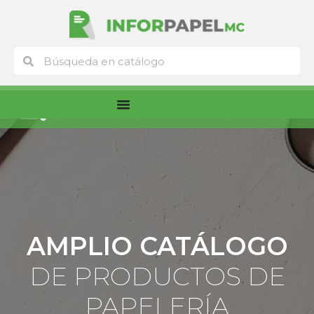
Ir
al
contenido
Buscar
Buscar
Menú
AMPLIO CATÁLOGO
DE PRODUCTOS DE
PAPELERÍA