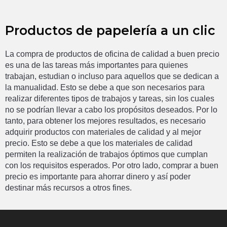
Productos de papelería a un clic
La
 comp
ra
 de
 productos de oficina
 de
 cal
idad
 a
 bu
en
 prec
io
es
 un
a
 de
 las
 t
are
as
 m
ás
 important
es
 para
 qu
ien
es
tr
ab
aj
an
,
 est
ud
ian
 o
 in
clus
o
 para
 aqu
ell
os
 que
 se
 ded
ican
 a
la
 manual
idad
.
 Est
o
 se
 de
be
 a
 que
 son
 ne
ces
arios
 para
real
iz
ar
 d
if
erent
es
 tip
os
 de
 tr
ab
aj
os
 y
 t
are
as
,
 sin
 los
 c
ual
es
no
 se
 pod
r
í
an
 l
lev
ar
 a
 cab
o
 los
 prop
ó
sit
os
 des
ead
os
.
P
or
 lo
t
anto
,
 para
 ob
t
ener
 los
 me
j
ores
 result
ados
,
 es
 ne
ces
ario
ad
qu
ir
ir
 product
os
 con
 material
es
 de
 cal
idad
 y
 al
 me
j
or
prec
io
.
 Est
o
 se
 de
be
 a
 que
 los
 material
es
 de
 cal
idad
permit
en
 la
 real
iz
aci
ón
 de
 tr
ab
aj
os
 ó
pt
im
os
 que
 cum
plan
con
 los
 requ
is
it
os
 es
per
ados
.
 Por
 o
tro
 l
ado
,
 compr
ar
 a
 bu
en
prec
io
 es
 important
e
 para
 a
hor
rar
 din
ero
 y
 as
í
 p
oder
dest
inar
 m
ás
 rec
urs
os
 a
 ot
ros
 fines
.