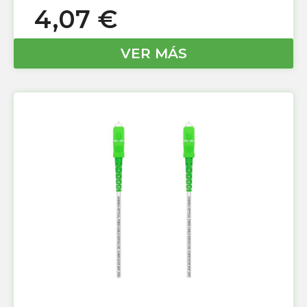
4,07
€
VER MÁS