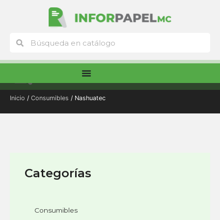
Ir
al
contenido
Buscar
Buscar
Menú
Inicio
/
Consumibles
/ Nashuatec
Categorías
Consumibles