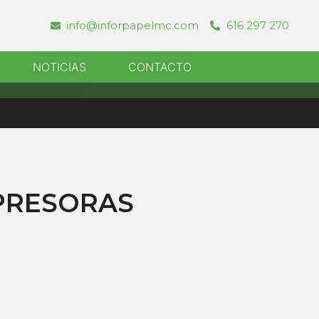
info@inforpapelmc.com
616 297 270
r Informatica
NOTICIAS
CONTACTO
PRESORAS