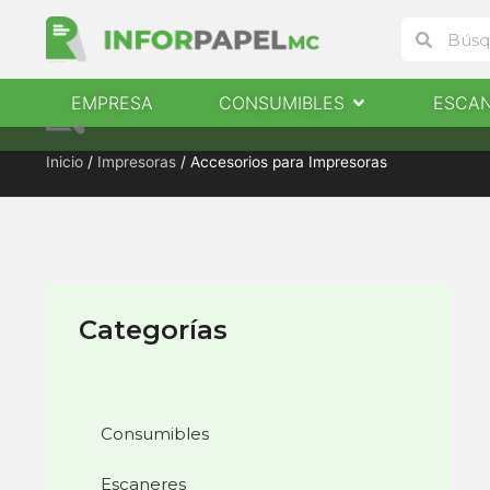
Ir
Buscar
Buscar
al
contenido
Abrir Consumibles
EMPRESA
CONSUMIBLES
ESCA
EMPRESA
CONSUMIBLES
ESCANERES
Inicio
/
Impresoras
/ Accesorios para Impresoras
Categorías
Consumibles
Escaneres