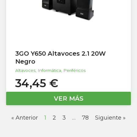
3GO Y650 Altavoces 2.1 20W
Negro
Altavoces
,
Informática
,
Periféricos
34,45
€
VER MÁS
« Anterior
1
2
3
…
78
Siguiente »