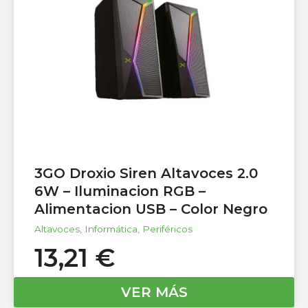
3GO Droxio Siren Altavoces 2.0
6W – Iluminacion RGB –
Alimentacion USB – Color Negro
Altavoces
,
Informática
,
Periféricos
13,21
€
VER MÁS