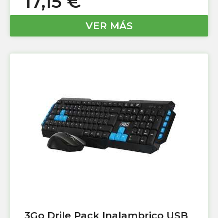
17,15
€
VER MÁS
3Go Drile Pack Inalambrico USB