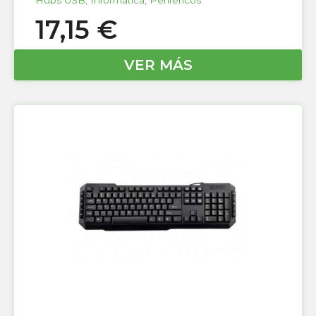
17,15
€
VER MÁS