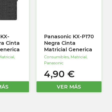
 KX-
Panasonic KX-P170
a Cinta
Negra Cinta
Generica
Matricial Generica
atricial
,
Consumibles
,
Matricial
,
Panasonic
4,90
€
MÁS
VER MÁS