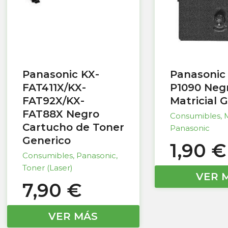
Panasonic KX-
Panasonic
FAT411X/KX-
P1090 Negr
FAT92X/KX-
Matricial 
FAT88X Negro
Consumibles
,
M
Cartucho de Toner
Panasonic
Generico
1,90
€
Consumibles
,
Panasonic
,
Toner (Laser)
VER 
7,90
€
VER MÁS