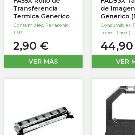
FA55X Rollo de
FAD93X T
Transferencia
de Imagen
Termica Generico
Generico 
Consumibles
,
Panasonic
,
Consumibles
,
TTR
Toner (Laser)
2,90
€
44,9
VER MÁS
VER 