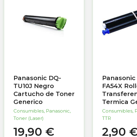
Panasonic DQ-
Panasonic
TU10J Negro
FA54X Roll
Cartucho de Toner
Transferen
Generico
Termica G
Consumibles
,
Panasonic
,
Consumibles
,
Toner (Laser)
TTR
19,90
€
2,90