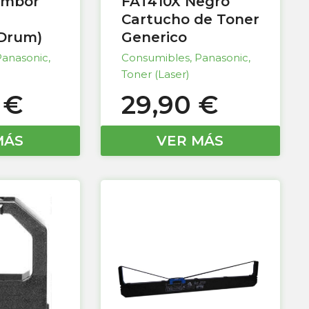
ambor
FAT410X Negro
Cartucho de Toner
(Drum)
Generico
Panasonic
,
Consumibles
,
Panasonic
,
Toner (Laser)
0
€
29,90
€
MÁS
VER MÁS