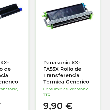
 KX-
Panasonic KX-
o de
FA55X Rollo de
cia
Transferencia
enerico
Termica Generico
Panasonic
,
Consumibles
,
Panasonic
,
TTR
€
9,90
€