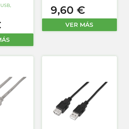
 USB
,
9,60
€
€
VER MÁS
MÁS