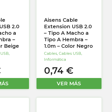
le
Aisens Cable
USB 2.0
Extension USB 2.0
acho a
– Tipo A Macho a
mbra –
Tipo A Hembra –
or Beige
1.0m – Color Negro
 USB
,
Cables
,
Cables USB
,
Informática
€
0,74
€
MÁS
VER MÁS