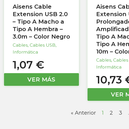
Aisens Cable
Aisens Cab
Extension USB 2.0
Extension 
– Tipo A Macho a
Prolongad
Tipo A Hembra –
Amplificad
3.0m – Color Negro
Tipo A Ma
Tipo A He
Cables
,
Cables USB
,
10m – Colo
Informática
Cables
,
Cables
1,07
€
Informática
10,73
VER MÁS
VER 
« Anterior
1
2
3