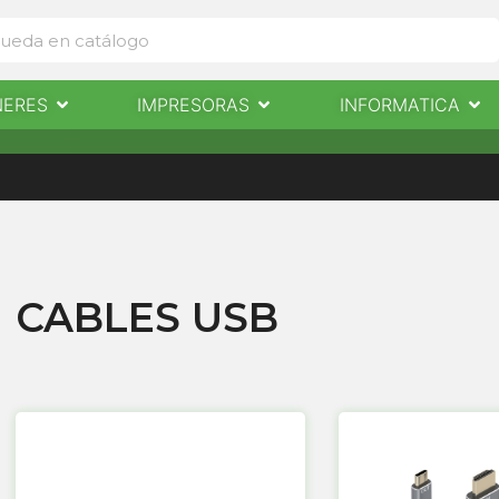
Abrir Escaneres
Abrir Impresoras
Abri
NERES
IMPRESORAS
INFORMATICA
IMPRESORAS
INFORMÁTICA
NOTICIAS
CONTACTO
CABLES USB
Página
Página
Pág