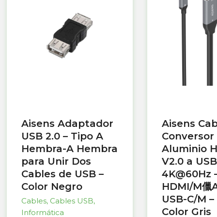
Aisens Adaptador
Aisens Cab
USB 2.0 – Tipo A
Conversor
Hembra-A Hembra
Aluminio 
para Unir Dos
V2.0 a USB
Cables de USB –
4K@60Hz 
Color Negro
HDMI/M儠A
USB-C/M – 
Cables
,
Cables USB
,
Color Gris
Informática