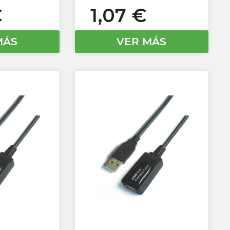
€
1,07
€
MÁS
VER MÁS