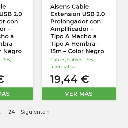
le
Aisens Cable
USB 2.0
Extension USB 2.0
or con
Prolongador con
or –
Amplificador –
cho a
Tipo A Macho a
mbra –
Tipo A Hembra –
r Negro
15m – Color Negro
 USB
,
Cables
,
Cables USB
,
Informática
€
19,44
€
MÁS
VER MÁS
…
24
Siguiente »