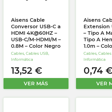
Aisens Cable
Aisens Cab
Conversor USB-C a
Extension 
HDMI 4K@60HZ –
– Tipo A M
USB-C/M-HDMI/M –
Tipo A He
0.8M – Color Negro
1.0m – Col
Cables
,
Cables USB
,
Cables
,
Cables
Informática
Informática
13,52
€
0,74
VER MÁS
VER 