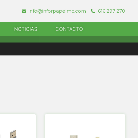
info@inforpapelmc.com
616 297 270
r Informatica
NOTICIAS
CONTACTO
ina
Página