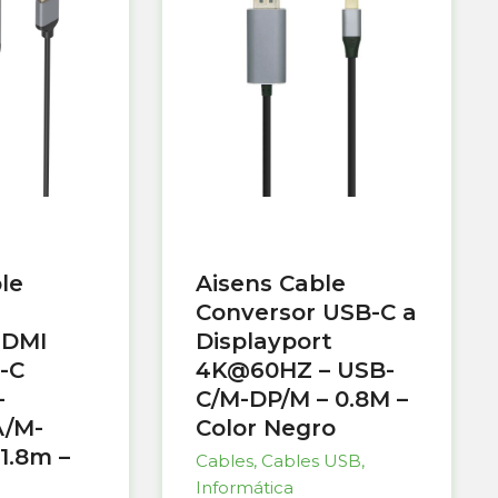
le
Aisens Cable
Conversor USB-C a
HDMI
Displayport
-C
4K@60HZ – USB-
–
C/M-DP/M – 0.8M –
/M-
Color Negro
1.8m –
Cables
,
Cables USB
,
Informática