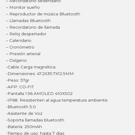
– Recordatorio sedendario
– Monitor sueño
– Reproductor de música Bluetooth
– Llamadas Bluetooth
– Recordatorio de llamada
– Reloj despertador
– Calendario
– Cronómetro
– Presión arterial
– Oxígeno
-Cable Carga magnética
-Dimensiones: 47.2X39.7X12.5MM
-Peso: 57gr
-APP: CO-FIT
-Pantalla 1.96 AMOLED 410X502
-IP68. Resistenten al agua temperatura ambiente.
-Bluetooth 5.0
-Asistente de Voz
-Soporta llamadas bluetooth
-Batería: 250mAh
-Tiempo de uso: hasta 7 días