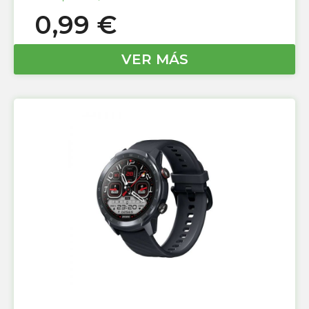
0,99
€
VER MÁS