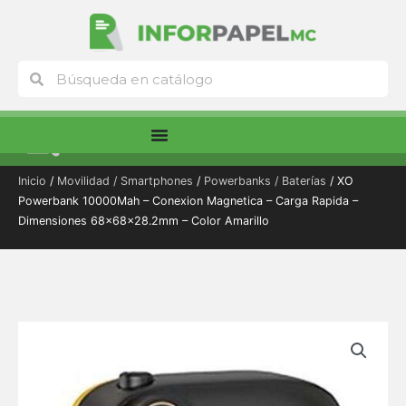
Ir
al
contenido
Buscar
Buscar
Menú
Inicio
/
Movilidad / Smartphones
/
Powerbanks / Baterías
/ XO
Powerbank 10000Mah – Conexion Magnetica – Carga Rapida –
Dimensiones 68x68x28.2mm – Color Amarillo