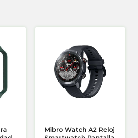
ara
Mibro Watch A2 Reloj
idad
Smartwatch Pantalla