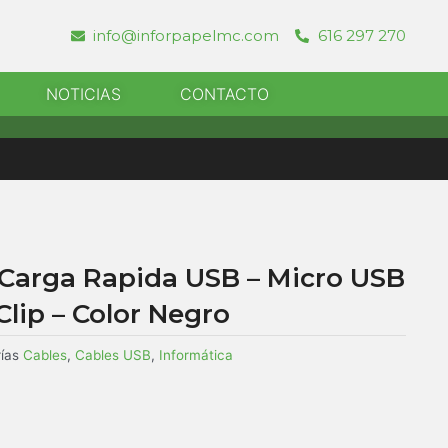
info@inforpapelmc.com
616 297 270
r Informatica
NOTICIAS
CONTACTO
Carga Rapida USB – Micro USB
Clip – Color Negro
ías
Cables
,
Cables USB
,
Informática