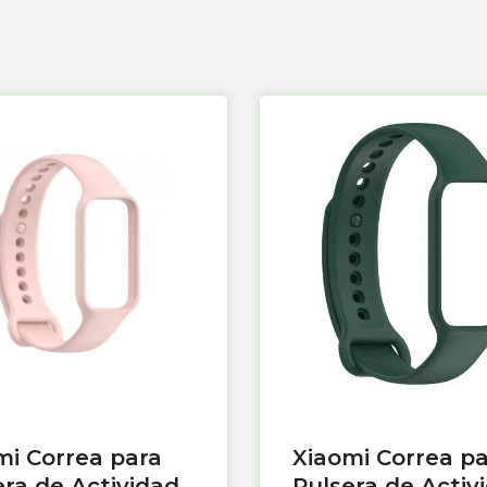
mi Correa para
Xiaomi Correa p
era de Actividad
Pulsera de Activ