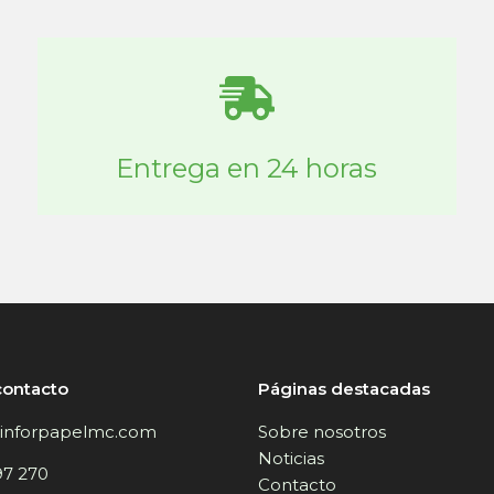
Entrega en 24 horas
contacto
Páginas destacadas
inforpapelmc.com
Sobre nosotros
Noticias
97 270
Contacto