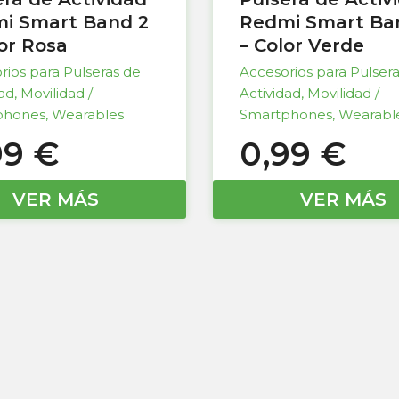
i Smart Band 2
Redmi Smart Ba
lor Rosa
– Color Verde
rios para Pulseras de
Accesorios para Pulser
dad
,
Movilidad /
Actividad
,
Movilidad /
phones
,
Wearables
Smartphones
,
Wearabl
99
€
0,99
€
VER MÁS
VER MÁS