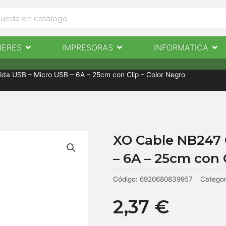
Abrir Escaneres
Abrir Impresoras
Abri
NERES
IMPRESORAS
INFORMATICA
IMPRESORAS
INFORMÁTICA
NOTICIAS
CONTACTO
da USB – Micro USB – 6A – 25cm con Clip – Color Negro
XO Cable NB247 
– 6A – 25cm con 
Código:
6920680839957
Categor
2,37
€