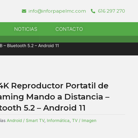
info@inforpapelmc.com
616 297 270
r Informatica
NOTICIAS
CONTACTO
 – Bluetooth 5.2 – Android 11
4K Reproductor Portatil de
aming Mando a Distancia –
tooth 5.2 – Android 11
ías
Android / Smart TV
,
Informática
,
TV / Imagen