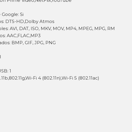
zon Prime Video,NetFlix,YouTube
 Google: Si
dos: DTS-HD,Dolby Atmos
les: AVI, DAT, ISO, MKV, MOV, MP4, MPEG, MPG, RM
dos: AAC,FLAC,MP3
dos: BMP, GIF, JPG, PNG
I
SB: 1
11b,802.11g,Wi-Fi 4 (802.11n),Wi-Fi 5 (802.11ac)