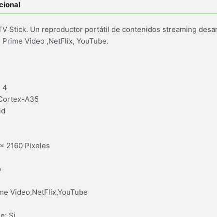
cional
TV Stick. Un reproductor portátil de contenidos streaming desa
Prime Video ,NetFlix, YouTube.
 4
 Cortex-A35
id
x 2160 Pixeles
p
ime Video,NetFlix,YouTube
e: Si