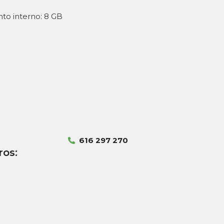
to interno: 8 GB
616 297 270
ros: