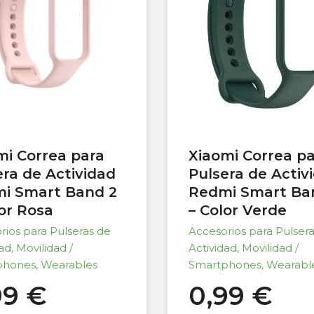
mi Correa para
Xiaomi Correa p
era de Actividad
Pulsera de Activ
i Smart Band 2
Redmi Smart Ba
lor Rosa
– Color Verde
rios para Pulseras de
Accesorios para Pulser
dad
,
Movilidad /
Actividad
,
Movilidad /
phones
,
Wearables
Smartphones
,
Wearabl
99
€
0,99
€