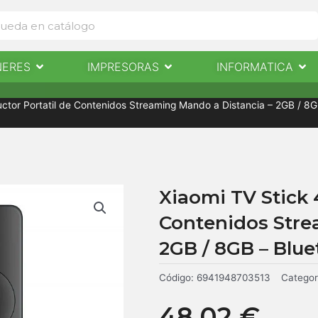
Abrir Escaneres
Abrir Impresoras
Abri
NERES
IMPRESORAS
INFORMATICA
IMPRESORAS
INFORMÁTICA
NOTICIAS
CONTACTO
ctor Portatil de Contenidos Streaming Mando a Distancia – 2GB / 8GB
Xiaomi TV Stick 
Contenidos Stre
2GB / 8GB – Blue
Código:
6941948703513
Categor
48,02
€