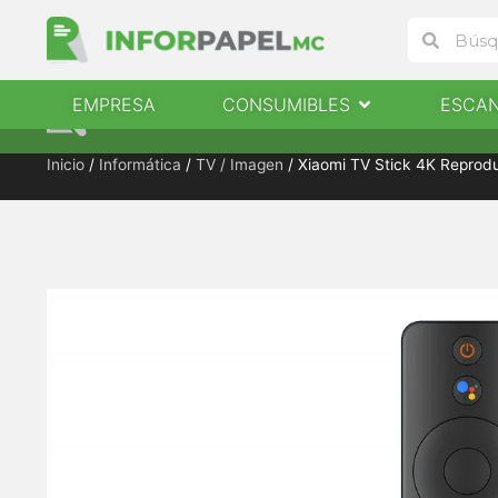
Ir
Buscar
Buscar
al
contenido
Abrir Consumibles
EMPRESA
CONSUMIBLES
ESCA
EMPRESA
CONSUMIBLES
ESCANERES
Inicio
/
Informática
/
TV / Imagen
/ Xiaomi TV Stick 4K Reprodu