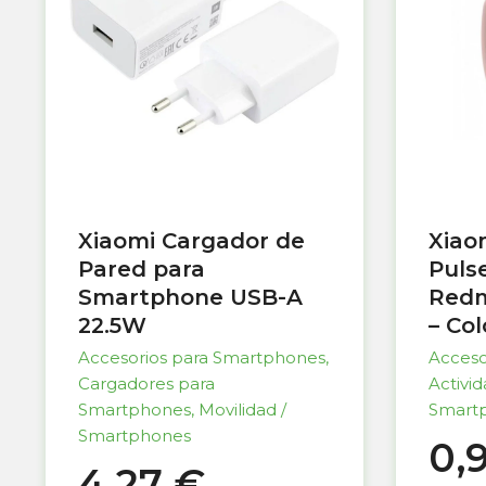
Xiaomi Cargador de
Xiao
Pared para
Puls
Smartphone USB-A
Redm
22.5W
– Co
Accesorios para Smartphones
,
Acceso
Cargadores para
Activi
Smartphones
,
Movilidad /
Smart
Smartphones
0,
4,27
€