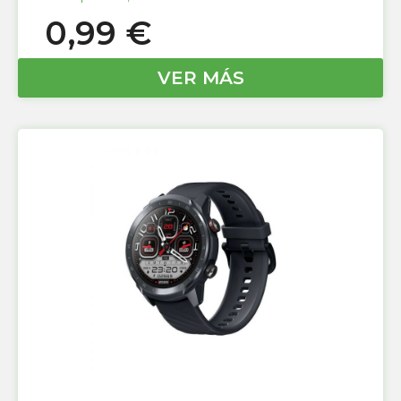
0,99
€
VER MÁS