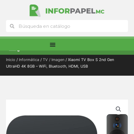
Ir
al
contenido
Buscar
Buscar
Menú
Inicio
/
Informática
/
TV / Imagen
/ Xiaomi TV Box S 2nd Gen
UltraHD 4K 8GB – WiFi, Bluetooth, HDMI, USB