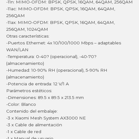
-11n: MIMO-OFDM: BPSK, QPSK, 16QAM, 64QAM, 256QAM
-11ac: MIMO-OFDM: BPSK, QPSK, 16QAM, 64QAM,
256QAM
-11ax: MIMO-OFDM: BPSK, QPSK, 16QAM, 64QAM,
256QAM, 1024QAM
Otras características:
-Puertos Ethernet: 4x 10/100/1000 Mbps – adaptables
WAN/LAN
-Temperatura: 0-40? (operacional), -40-70?
(almacenamiento)
-Humedad: 10-90% RH (operacional), 5-90% RH
(almacenamiento)
-Potencia de entrada: 12 V/1 A
Parámetros estéticos:
-Dimensiones: 89.5 x 89.5 x 213.5 mm
-Color: Blanco
Contenido del embalaje:
-3 x Xiaomi Mesh System AX3000 NE
-3 x Cable de alimentación
-1 x Cable de red
-1 x Manual de usuario