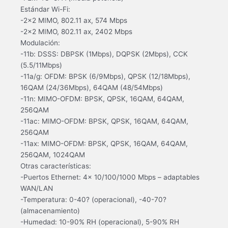
Estándar Wi-Fi:
-2×2 MIMO, 802.11 ax, 574 Mbps
-2×2 MIMO, 802.11 ax, 2402 Mbps
Modulación:
-11b: DSSS: DBPSK (1Mbps), DQPSK (2Mbps), CCK
(5.5/11Mbps)
-11a/g: OFDM: BPSK (6/9Mbps), QPSK (12/18Mbps),
16QAM (24/36Mbps), 64QAM (48/54Mbps)
-11n: MIMO-OFDM: BPSK, QPSK, 16QAM, 64QAM,
256QAM
-11ac: MIMO-OFDM: BPSK, QPSK, 16QAM, 64QAM,
256QAM
-11ax: MIMO-OFDM: BPSK, QPSK, 16QAM, 64QAM,
256QAM, 1024QAM
Otras características:
-Puertos Ethernet: 4x 10/100/1000 Mbps – adaptables
WAN/LAN
-Temperatura: 0-40? (operacional), -40-70?
(almacenamiento)
-Humedad: 10-90% RH (operacional), 5-90% RH