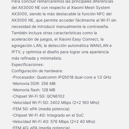
Para concluir remarcaremos las principales diferencias
del AX3000 NE con respecto al Xiaomi Mesh System
AX3000, siendo la más destacable la función NFC del
AX3000 NE, que permite acceder fácilmente al Wi-Fi sin
necesidad de introducir manualmente la contraseña.
También incluye otras características como la
aceleración de juegos, el Xiaomi Easy Connect, la
agregación LAN, la detección automática WAN/LAN e
IPTV, y optimiza el diseño para lograr una apariencia
más refinada y minimalista.
Especificaciones:
Configuración de hardware:
-Procesador: Qualcomm IPQ5018 dual-core a 1.0 GHz
-Memoria DDR: 256 MB
-Memoria flash: 128 MB
-Chipset Wi-Fi 5G: QCN6102
-Velocidad Wi-Fi 5G: 2402 Mbps (2×2 160 Mhz)
-FEM 5G: ePA (media potencia)
-Chipset Wi-Fi 4G: Integrado en el SoC
-Velocidad Wi-Fi 4G: 576 Mbps (2×2 40 Mhz)
-FEM 4G: ePA (media potencia)