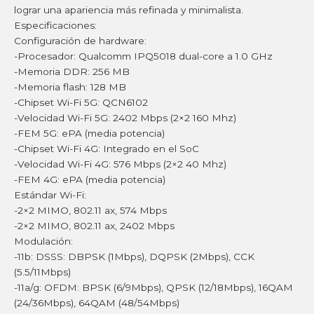
lograr una apariencia más refinada y minimalista.
Especificaciones:
Configuración de hardware:
-Procesador: Qualcomm IPQ5018 dual-core a 1.0 GHz
-Memoria DDR: 256 MB
-Memoria flash: 128 MB
-Chipset Wi-Fi 5G: QCN6102
-Velocidad Wi-Fi 5G: 2402 Mbps (2×2 160 Mhz)
-FEM 5G: ePA (media potencia)
-Chipset Wi-Fi 4G: Integrado en el SoC
-Velocidad Wi-Fi 4G: 576 Mbps (2×2 40 Mhz)
-FEM 4G: ePA (media potencia)
Estándar Wi-Fi:
-2×2 MIMO, 802.11 ax, 574 Mbps
-2×2 MIMO, 802.11 ax, 2402 Mbps
Modulación:
-11b: DSSS: DBPSK (1Mbps), DQPSK (2Mbps), CCK
(5.5/11Mbps)
-11a/g: OFDM: BPSK (6/9Mbps), QPSK (12/18Mbps), 16QAM
(24/36Mbps), 64QAM (48/54Mbps)