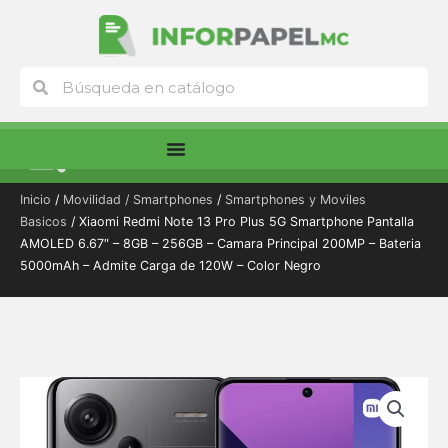
Ir
al
contenido
Buscar
Buscar
Menú
Inicio
/
Movilidad / Smartphones
/
Smartphones y Moviles
Basicos
/ Xiaomi Redmi Note 13 Pro Plus 5G Smartphone Pantalla
AMOLED 6.67″ – 8GB – 256GB – Camara Principal 200MP – Bateria
5000mAh – Admite Carga de 120W – Color Negro