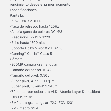
rendimiento desde el primer momento.
Especificaciones:
Pantalla:
-6.67 1.5K AMOLED
-Tasa de refresco hasta 120Hz
-Amplia gama de colores DCI-P3
-Resolución: 2712 x 1220
-Brillo hasta 1800 nits
-Soporta Dolby Vision® y HDR 10
-Corning® Gorilla® Glass 5
Cámara:
-200MP cámara gran angular
-Tamaño del sensor 1/1.4?
-Tamaño del pixel: 0.56µm
-Súper pixel, 4-en-1: 1.12µm
-Súper pixel, 16-en-1: 2.24µm
-7P lentes con cobertura ALD (Atomic Layer Deposition)
-OIS EIS f/1.65
-8MP ultra-gran angular f/2.2, FOV 120°
-2MP macro f/2.4