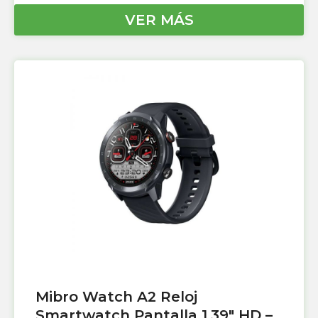
VER MÁS
Mibro Watch A2 Reloj
Smartwatch Pantalla 1.39″ HD –