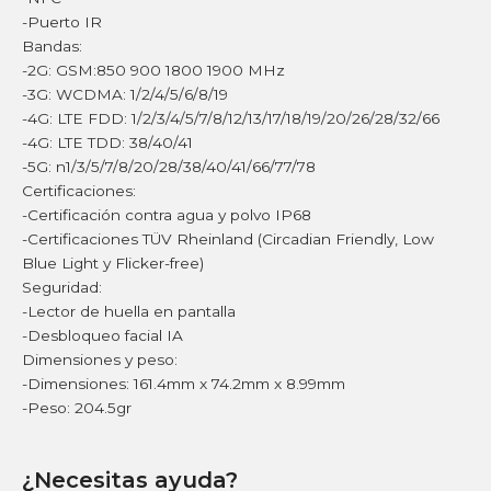
-Puerto IR
Bandas:
-2G: GSM:850 900 1800 1900 MHz
-3G: WCDMA: 1/2/4/5/6/8/19
-4G: LTE FDD: 1/2/3/4/5/7/8/12/13/17/18/19/20/26/28/32/66
-4G: LTE TDD: 38/40/41
-5G: n1/3/5/7/8/20/28/38/40/41/66/77/78
Certificaciones:
-Certificación contra agua y polvo IP68
-Certificaciones TÜV Rheinland (Circadian Friendly, Low
Blue Light y Flicker-free)
Seguridad:
-Lector de huella en pantalla
-Desbloqueo facial IA
Dimensiones y peso:
-Dimensiones: 161.4mm x 74.2mm x 8.99mm
-Peso: 204.5gr
¿Necesitas ayuda?