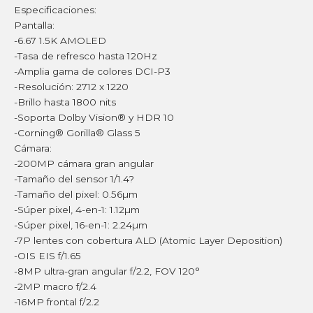
Especificaciones:
Pantalla:
-6.67 1.5K AMOLED
-Tasa de refresco hasta 120Hz
-Amplia gama de colores DCI-P3
-Resolución: 2712 x 1220
-Brillo hasta 1800 nits
-Soporta Dolby Vision® y HDR 10
-Corning® Gorilla® Glass 5
Cámara:
-200MP cámara gran angular
-Tamaño del sensor 1/1.4?
-Tamaño del pixel: 0.56µm
-Súper pixel, 4-en-1: 1.12µm
-Súper pixel, 16-en-1: 2.24µm
-7P lentes con cobertura ALD (Atomic Layer Deposition)
-OIS EIS f/1.65
-8MP ultra-gran angular f/2.2, FOV 120°
-2MP macro f/2.4
-16MP frontal f/2.2