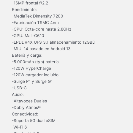
-16MP frontal f/2.2
Rendimiento:
-MediaTek Dimensity 7200
-Fabricación TSMC 4nm
-CPU: Octa-core hasta 2.8GHz
-GPU: Mali-G610
-LPDDR4X UFS 3.1 almacenamiento 12GB
-MIUI 14 basado en Android 13
Batería y carga:
-5.000mAh (typ) batería
-120W HyperCharge
-120W cargador incluido
-Surge P1 y Surge G1
-USB-C
Audio:
-Altavoces Duales
-Dobly Atmos®
Conectividad:
-Soporta 5G dual eSIM
-Wi-Fi 6