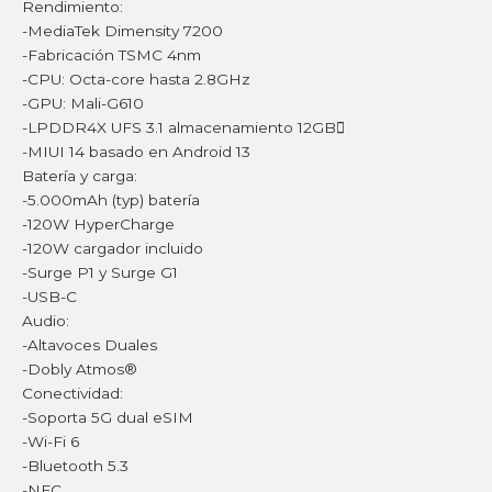
Rendimiento:
-MediaTek Dimensity 7200
-Fabricación TSMC 4nm
-CPU: Octa-core hasta 2.8GHz
-GPU: Mali-G610
-LPDDR4X UFS 3.1 almacenamiento 12GB
-MIUI 14 basado en Android 13
Batería y carga:
-5.000mAh (typ) batería
-120W HyperCharge
-120W cargador incluido
-Surge P1 y Surge G1
-USB-C
Audio:
-Altavoces Duales
-Dobly Atmos®
Conectividad:
-Soporta 5G dual eSIM
-Wi-Fi 6
-Bluetooth 5.3
-NFC