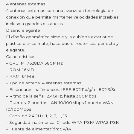
4 antenas externas
4 antenas externas con una avanzada tecnología de
conexión que permite mantener velocidades increíbles
incluso a grandes distancias.
Diseño elegante
El diseño geométrico simple y la cubierta exterior de
plástico blanco mate, hace que el router sea perfecto y
elegante.
Características:
– CPU: MT7628DA 580MHz
– ROM: 16MB
– RAM: 64MB
– Tipo de antena: 4 antenas externas
– Estándares inalámbricos: IEEE 802.11b/g/ n, 802.3/3u
– Ritmo de la señal: 2.4GHz, hasta 300Mbps
– Puertos: 2 puertos LAN 10/100Mbps 1 puerto WAN
10/100Mbps
– Canal de 2.4GHz: 1, 2, 3, …, 13
– Seguridad inalámbrica: Cifrado WPA-PSK/ WPA2-PSK
– Fuente de alimentación: 5V/1A