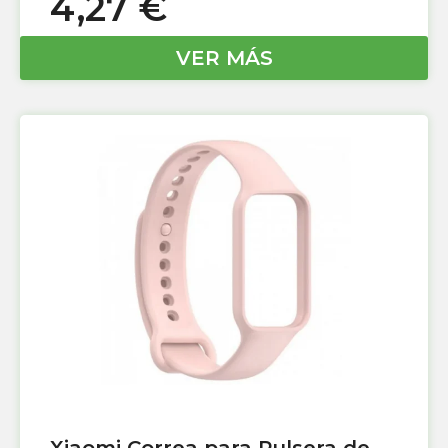
4,27
€
VER MÁS