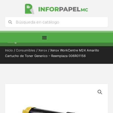
Ir
al
contenido
Buscar
Buscar
Menú
Inicio
/
Consumibles
/
Xerox
/ Xerox WorkCentre M24 Amarillo
Cartucho de Toner Generico – Reemplaza 006R01156