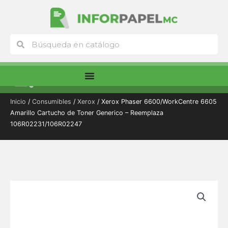
Ir
al
contenido
Buscar
Buscar
Menú
Inicio
/
Consumibles
/
Xerox
/ Xerox Phaser 6600/WorkCentre 6605
Amarillo Cartucho de Toner Generico – Reemplaza
106R02231/106R02247