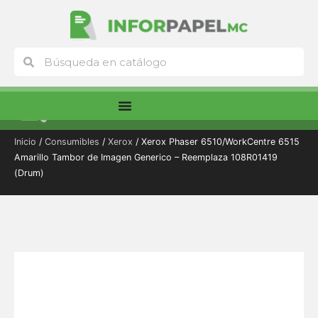
Ir
al
contenido
Buscar
Buscar
Menú
Inicio
/
Consumibles
/
Xerox
/ Xerox Phaser 6510/WorkCentre 6515
Amarillo Tambor de Imagen Generico – Reemplaza 108R01419
(Drum)