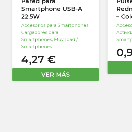
Pared para
Puls
Smartphone USB-A
Redm
22.5W
– Co
Accesorios para Smartphones
,
Acceso
Cargadores para
Activi
Smartphones
,
Movilidad /
Smart
Smartphones
0,
4,27
€
VER MÁS