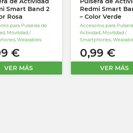
era de Actividad
Pulsera de Activ
i Smart Band 2
Redmi Smart Ba
lor Rosa
– Color Verde
rios para Pulseras de
Accesorios para Pulser
dad
,
Movilidad /
Actividad
,
Movilidad /
phones
,
Wearables
Smartphones
,
Wearabl
99
€
0,99
€
VER MÁS
VER MÁS