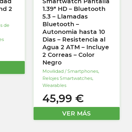
idad
Smartwatch Pantalla
nd 2
1.39″ HD – Bluetooth
5.3 – Llamadas
Bluetooth –
as de
Autonomia hasta 10
Dias – Resistencia al
es
Agua 2 ATM – Incluye
2 Correas – Color
Negro
Movilidad / Smartphones
,
Relojes Smartwatches
,
Wearables
45,99
€
VER MÁS