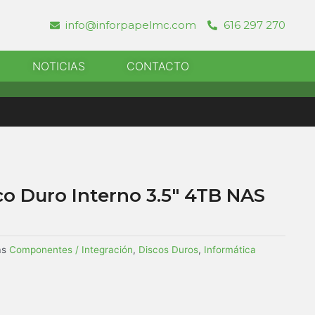
info@inforpapelmc.com
616 297 270
r Informatica
NOTICIAS
CONTACTO
o Duro Interno 3.5″ 4TB NAS
as
Componentes / Integración
,
Discos Duros
,
Informática