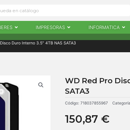
Abrir Escaneres
Abrir Impresoras
Abri
NERES
IMPRESORAS
INFORMATICA
IMPRESORAS
INFORMÁTICA
NOTICIAS
CONTACTO
Disco Duro Interno 3.5″ 4TB NAS SATA3
WD Red Pro Disc
SATA3
Código:
718037855967
Categorí
150,87
€