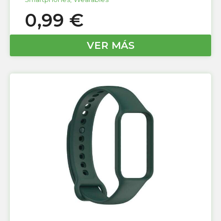
0,99
€
VER MÁS