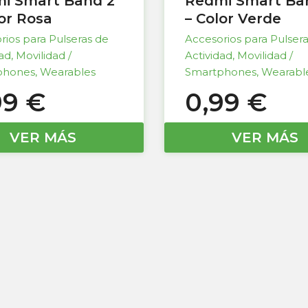
i Smart Band 2
Redmi Smart Ba
lor Rosa
– Color Verde
rios para Pulseras de
Accesorios para Pulser
dad
,
Movilidad /
Actividad
,
Movilidad /
phones
,
Wearables
Smartphones
,
Wearabl
99
€
0,99
€
VER MÁS
VER MÁS