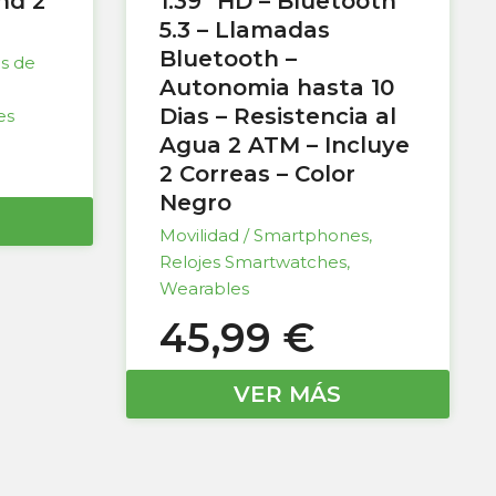
nd 2
1.39″ HD – Bluetooth
5.3 – Llamadas
Bluetooth –
as de
Autonomia hasta 10
Dias – Resistencia al
es
Agua 2 ATM – Incluye
2 Correas – Color
Negro
Movilidad / Smartphones
,
Relojes Smartwatches
,
Wearables
45,99
€
VER MÁS