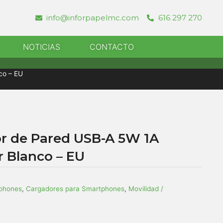
info@inforpapelmc.com
616 297 270
r Informatica
NOTICIAS
CONTACTO
co – EU
r de Pared USB-A 5W 1A
r Blanco – EU
tphones
,
Cargadores para Smartphones
,
Movilidad /