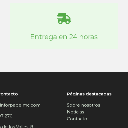
Entrega en 24 horas
contacto
Páginas destacadas
inforpapelmc.com
Sobre nosotros
Noticias
97 270
Contacto
de los Valles, 8