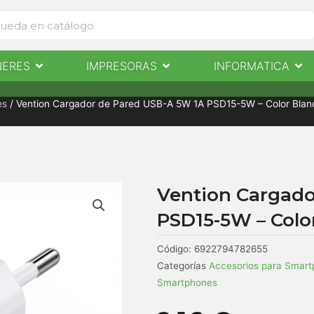
Abrir Escaneres
Abrir Impresoras
Abri
NERES
IMPRESORAS
INFORMATICA
IMPRESORAS
INFORMÁTICA
NOTICIAS
CONTACTO
es
/ Vention Cargador de Pared USB-A 5W 1A PSD15-5W – Color Blan
Vention Cargado
PSD15-5W – Colo
Código:
6922794782655
Categorías
Accesorios para Smar
Smartphones