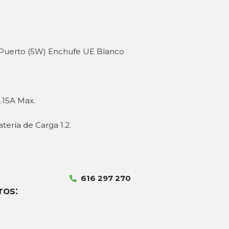
 Puerto (5W) Enchufe UE Blanco
.15A Max.
tería de Carga 1.2.
616 297 270
ros: