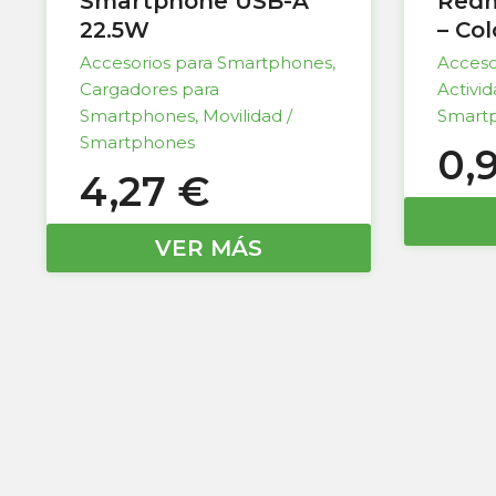
Smartphone USB-A
Redm
22.5W
– Co
Accesorios para Smartphones
,
Acceso
Cargadores para
Activi
Smartphones
,
Movilidad /
Smart
Smartphones
0,
4,27
€
VER MÁS