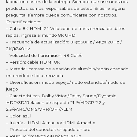
laboratorio antes de la entrega. Siempre que use nuestros
productos, somos responsables de usted. Si tiene alguna
pregunta, siempre puede comunicarse con nosotros.
Especificaciones:
– Cable 8K HDMI 2.1 Velocidad de transferencia de datos
rápida, ingresa al mundo 8K UHD
– Frecuencia de actualización: 8K@60Hz / 4K@120Hz /
2K@240Hz
– Velocidad de transmisión: 48 Gbit/s
– Versión: cable HDMI 8K
– Material: carcasa de aleación de aluminio/tapón chapado
en oro/doble fibra trenzada
– Diversificación: modo espejo/modo extendido/modo de
juego
– Características: Dolby Vision/Dolby Sound/Dynamic
HDR/3D/Relación de aspecto 21: 9/HDCP 2.2 y
2.3/eARC/QMS/VRR/QFT/ALLM
– Color: azul
– Interfaz: HDMI A macho/HDMI A macho
– Proceso del conector: chapado en oro.
– Resolución: 8K@60Hz/4K@120Hz