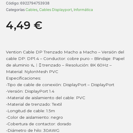
Código:
6922794753938
Categorías
Cables
,
Cables Displayport
,
Informática
4,49
€
Vention Cable DP Trenzado Macho a Macho – Versión del
cable DP: DP1.4 – Conductor: cobre puro – Blindaje: Papel
de aluminio ᣐ︱ trenzado – Resolución: 8K 60Hz –
Material: NylonMesh PVC
Especificaciones:
-Tipo de cable de conexión: DisplayPort – DisplayPort
-Versión: DisplayPort 1.4
-Material de aislamiento del cable: PVC
-Material de trenzado: Textil
-Longitud de cable: 1.5m
-Color de aislamiento: negro
-Cobertura de contactor: dorado
-Diámetro de hilo: 30AWG