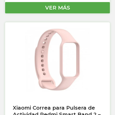
VER MÁS
Xiaomi Correa para Pulsera de
Actividad Redmi Smart Band 2 –