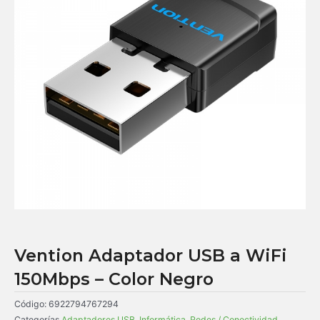
Vention Adaptador USB a WiFi
150Mbps – Color Negro
Código:
6922794767294
Categorías
Adaptadores USB
,
Informática
,
Redes / Conectividad