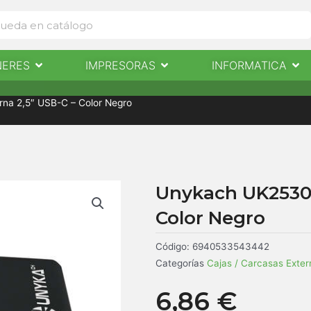
Abrir Escaneres
Abrir Impresoras
Abri
NERES
IMPRESORAS
INFORMATICA
IMPRESORAS
INFORMÁTICA
NOTICIAS
CONTACTO
na 2,5″ USB-C – Color Negro
Unykach UK25303
Color Negro
Código:
6940533543442
Categorías
Cajas / Carcasas Exter
6,86
€