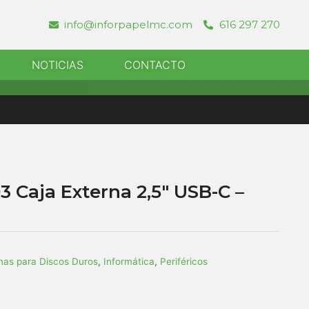
info@inforpapelmc.com
616 297 270
r Informatica
NOTICIAS
CONTACTO
 Caja Externa 2,5″ USB-C –
nas para Discos Duros
,
Informática
,
Periféricos