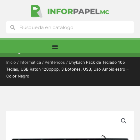
Ir
al
contenido
Buscar
Buscar
Menú
Inicio
/
Informática
/
Periféricos
/ Unykach Pack de Teclado 105
Teclas, USB Raton 1200ppp, 3 Botones, USB, Uso Ambidiestro –
Color Negro