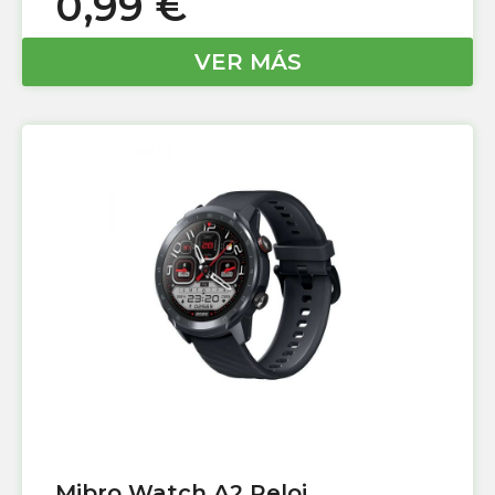
0,99
€
VER MÁS
Mibro Watch A2 Reloj