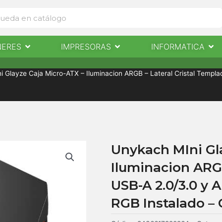
Abrir Escaneres
Abrir Impresoras
Abri
NERES
IMPRESORAS
INFORMATICA
IMPRESORAS
INFORMÁTICA
NOTICIAS
CONTACTO
 Glayze Caja Micro-ATX – Iluminacion ARGB – Lateral Cristal Templ
Unykach MIni Gl
Iluminacion ARGB
USB-A 2.0/3.0 y 
RGB Instalado – 