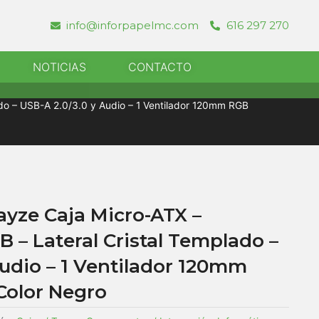
info@inforpapelmc.com
616 297 270
r Informatica
NOTICIAS
CONTACTO
ado – USB-A 2.0/3.0 y Audio – 1 Ventilador 120mm RGB
ayze Caja Micro-ATX –
 – Lateral Cristal Templado –
Audio – 1 Ventilador 120mm
Color Negro