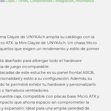
ías
Cajas / Torres
,
Componentes / Integración
,
Informática
gama Glayze de UNYKAch amplía su catálogo con la
cro ATX: la Mini Glayze de UNYKAch. Un chasis Micro
uellos que exigen un rendimiento y estilo de primer
á diseñado para albergar todo el hardware
ia de juego incomparable.
stacadas de este estuche es su panel frontal ARGB,
sonalidad y estilo a su configuración. Además, su
do te permitirá exhibir tu hardware y personalizarlo
o llamativos ventiladores.
estra caja, compatible con placas base Micro ATX y
ompacto que ahorra espacio sin comprometer la
 y expansión. Ideal para una amplia variedad de