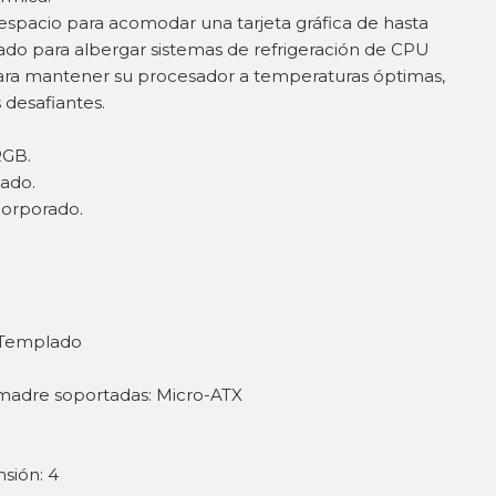
 espacio para acomodar una tarjeta gráfica de hasta
do para albergar sistemas de refrigeración de CPU
para mantener su procesador a temperaturas óptimas,
 desafiantes.
RGB.
lado.
corporado.
o Templado
 madre soportadas: Micro-ATX
sión: 4