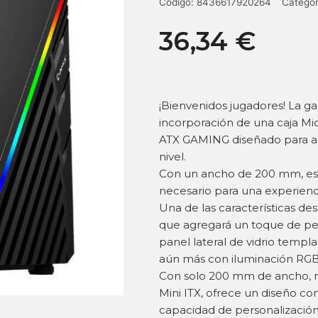
Código:
8436617920264
Categor
36,34
€
¡Bienvenidos jugadores! La 
incorporación de una caja Mi
ATX GAMING diseñado para aq
nivel.
Con un ancho de 200 mm, est
necesario para una experienc
Una de las características de
que agregará un toque de per
panel lateral de vidrio templa
aún más con iluminación RGB 
Con solo 200 mm de ancho, nu
Mini ITX, ofrece un diseño c
capacidad de personalización