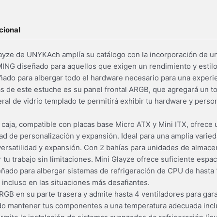
cional
ayze de UNYKAch amplía su catálogo con la incorporación de una
G diseñado para aquellos que exigen un rendimiento y estilo 
ado para albergar todo el hardware necesario para una experi
as de este estuche es su panel frontal ARGB, que agregará un to
ral de vidrio templado te permitirá exhibir tu hardware y perso
caja, compatible con placas base Micro ATX y Mini ITX, ofrece
d de personalización y expansión. Ideal para una amplia varie
 versatilidad y expansión. Con 2 bahías para unidades de almace
 tu trabajo sin limitaciones. Mini Glayze ofrece suficiente espa
ñado para albergar sistemas de refrigeración de CPU de hasta 
incluso en las situaciones más desafiantes.
RGB en su parte trasera y admite hasta 4 ventiladores para garan
ndo mantener tus componentes a una temperatura adecuada incl