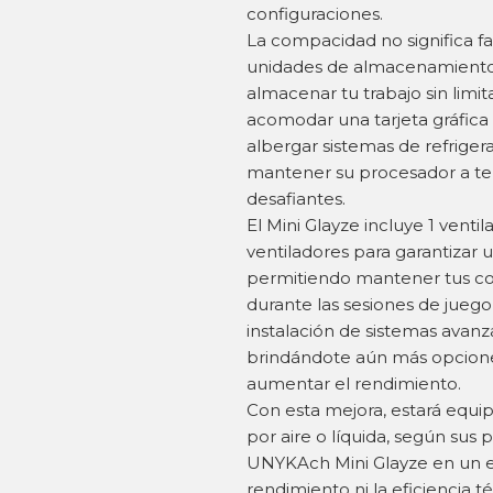
configuraciones.
La compacidad no significa fa
unidades de almacenamiento, 
almacenar tu trabajo sin limit
acomodar una tarjeta gráfic
albergar sistemas de refrige
mantener su procesador a tem
desafiantes.
El Mini Glayze incluye 1 vent
ventiladores para garantizar u
permitiendo mantener tus c
durante las sesiones de juego
instalación de sistemas avanz
brindándote aún más opciones
aumentar el rendimiento.
Con esta mejora, estará equipa
por aire o líquida, según sus 
UNYKAch Mini Glayze en un est
rendimiento ni la eficiencia t