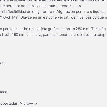
mite la instalación de sistemas avanzados de refrigeración lí
temperatura de tu PC y aumentar el rendimiento.
 la flexibilidad de elegir entre refrigeración por aire o líquida
KAch Mini Glayze en un estuche versátil de nivel básico que no 
io para acomodar una tarjeta gráfica de hasta 280 mm. También
 hasta 160 mm de altura, para mantener su procesador a temper
ado.
plado
 soportadas: Micro-ATX