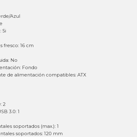
erde/Azul
te
 Si
 fresco: 16 cm
uida: No
mentación: Fondo
nte de alimentación compatibles: ATX
: 2
SB 3.0: 1
ales soportados (max.): 1
ontales soportados: 120 mm