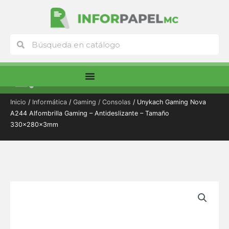
Ir
al
contenido
Buscar
Buscar
Menú
Inicio
/
Informática
/
Gaming / Consolas
/ Unykach Gaming Nova
A244 Alfombrilla Gaming – Antideslizante – Tamaño
330x280x3mm