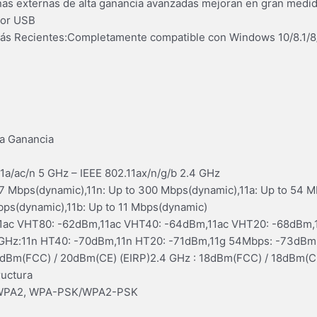
as externas de alta ganancia avanzadas mejoran en gran medida
dor USB
más Recientes:Completamente compatible con Windows 10/8.1/
ta Ganancia
1a/ac/n 5 GHz – IEEE 802.11ax/n/g/b 2.4 GHz
67 Mbps(dynamic),11n: Up to 300 Mbps(dynamic),11a: Up to 54 M
ps(dynamic),11b: Up to 11 Mbps(dynamic)
:11ac VHT80: -62dBm,11ac VHT40: -64dBm,11ac VHT20: -68dBm,
GHz:11n HT40: -70dBm,11n HT20: -71dBm,11g 54Mbps: -73dBm
0dBm(FCC) / 20dBm(CE) (EIRP)2.4 GHz : 18dBm(FCC) / 18dBm(CE
ructura
A/WPA2, WPA-PSK/WPA2-PSK