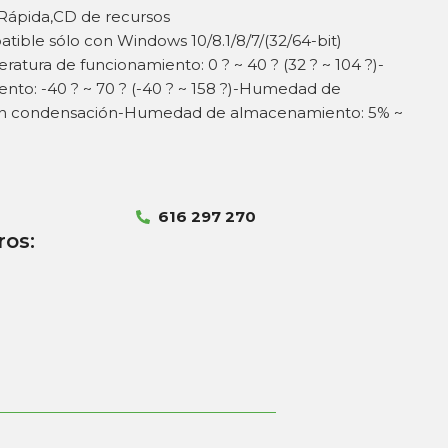
 Rápida,CD de recursos
tible sólo con Windows 10/8.1/8/7/(32/64-bit)
tura de funcionamiento: 0 ? ~ 40 ? (32 ? ~ 104 ?)-
to: -40 ? ~ 70 ? (-40 ? ~ 158 ?)-Humedad de
sin condensación-Humedad de almacenamiento: 5% ~
616 297 270
ros: