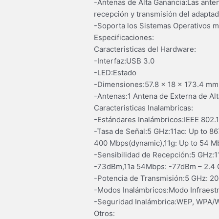
-Antenas de Alta Ganancia:Las anten
recepción y transmisión del adapta
-Soporta los Sistemas Operativos 
Especificaciones:
Caracteristicas del Hardware:
-Interfaz:USB 3.0
-LED:Estado
-Dimensiones:57.8 × 18 × 173.4 mm
-Antenas:1 Antena de Externa de Al
Caracteristicas Inalambricas:
-Estándares Inalámbricos:IEEE 802.1
-Tasa de Señal:5 GHz:11ac: Up to 8
400 Mbps(dynamic),11g: Up to 54 Mb
-Sensibilidad de Recepción:5 GHz
-73dBm,11a 54Mbps: -77dBm – 2.4 
-Potencia de Transmisión:5 GHz: 2
-Modos Inalámbricos:Modo Infraest
-Seguridad Inalámbrica:WEP, WP
Otros: