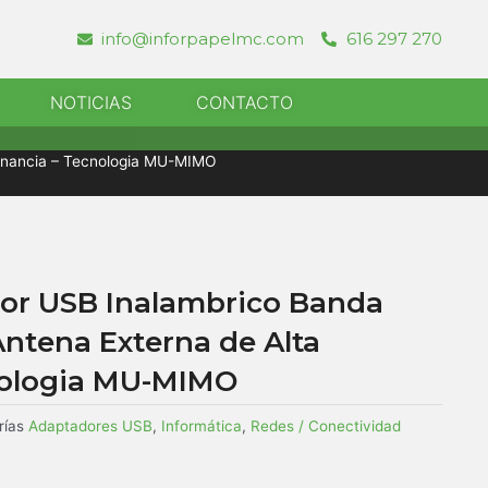
info@inforpapelmc.com
616 297 270
r Informatica
NOTICIAS
CONTACTO
Ganancia – Tecnologia MU-MIMO
or USB Inalambrico Banda
Antena Externa de Alta
nologia MU-MIMO
rías
Adaptadores USB
,
Informática
,
Redes / Conectividad