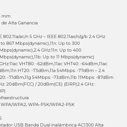
.4 mm
 de Alta Ganancia
 802.11a/ac/n 5 GHz – IEEE 802.11ax/n/g/b 2.4 GHz
p to 867 Mbps(dynamic),11n: Up to 300
Mbps(dynamic),2.4 GHz:11n: Up to 400
 Mbps(dynamic),11b: Up to 11 Mbps(dynamic)
5 GHz:11ac VHT80: -62dBm,11ac VHT40: -64dBm,11ac
dBm,11n HT20: -73dBm,11a 54Mbps: -77dBm – 2.4
T20: -71dBm,11g 54Mbps: -73dBm,11b 11Mbps: -87dBm
GHz: 20dBm(FCC) / 20dBm(CE) (EIRP)2.4 GHz :
RP)
fraestructura
EP, WPA/WPA2, WPA-PSK/WPA2-PSK
S
tador USB Banda Dual inalámbrica AC1300 Alta