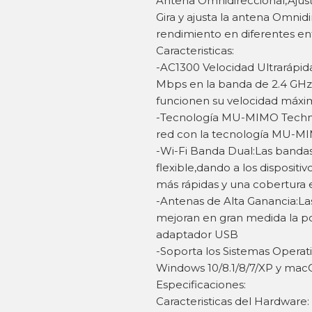
Antena Omnidireccional,Ajust
Gira y ajusta la antena Omnidi
rendimiento en diferentes en
Caracteristicas:
-AC1300 Velocidad Ultrarápi
Mbps en la banda de 2.4 GHz)
funcionen su velocidad máxi
-Tecnología MU-MIMO Technolo
red con la tecnología MU-M
-Wi-Fi Banda Dual:Las bandas
flexible,dando a los dispositi
más rápidas y una cobertura 
-Antenas de Alta Ganancia:La
mejoran en gran medida la po
adaptador USB
-Soporta los Sistemas Oper
Windows 10/8.1/8/7/XP y mac
Especificaciones:
Caracteristicas del Hardware: