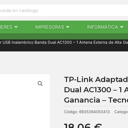
Abrir Escaneres
Abrir Impresoras
Abri
NERES
IMPRESORAS
INFORMATICA
IMPRESORAS
INFORMÁTICA
NOTICIAS
CONTACTO
r USB Inalambrico Banda Dual AC1300 – 1 Antena Externa de Alta 
TP-Link Adaptad
Dual AC1300 – 1 
Ganancia – Tec
Código:
6935364053413
Catego
18,06
€