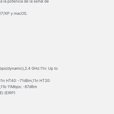
 la potencia de la señal de
8/7/XP y macOS.
bps(dynamic),2.4 GHz:11n: Up to
11n HT40: -71dBm,11n HT20:
,11b 11Mbps: -87dBm
) (EIRP)