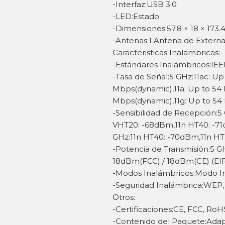
-Interfaz:USB 3.0
-LED:Estado
-Dimensiones:57.8 × 18 × 173
-Antenas:1 Antena de Externa
Caracteristicas Inalambricas:
-Estándares Inalámbricos:IEEE
-Tasa de Señal:5 GHz:11ac: U
Mbps(dynamic),11a: Up to 54 
Mbps(dynamic),11g: Up to 54
-Sensibilidad de Recepción:
VHT20: -68dBm,11n HT40: -71
GHz:11n HT40: -70dBm,11n H
-Potencia de Transmisión:5 
18dBm(FCC) / 18dBm(CE) (EI
-Modos Inalámbricos:Modo In
-Seguridad Inalámbrica:W
Otros:
-Certificaciones:CE, FCC, RoH
-Contenido del Paquete:Adap