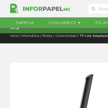
Ir
Buscar
Buscar
al
contenido
Abrir Consumibles
EMPRESA
CONSUMIBLES
ESCA
EMPRESA
CONSUMIBLES
ESCANERES
Inicio
/
Informática
/
Redes / Conectividad
/ TP-Link Adaptado