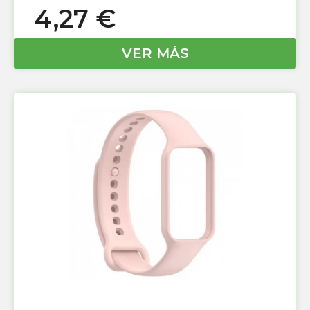
4,27
€
VER MÁS