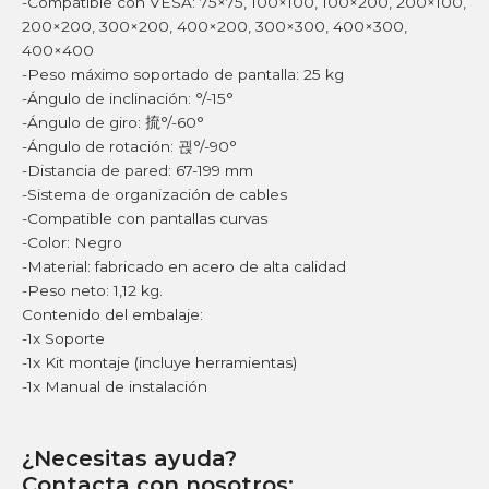
-Compatible con VESA: 75×75, 100×100, 100×200, 200×100,
200×200, 300×200, 400×200, 300×300, 400×300,
400×400
-Peso máximo soportado de pantalla: 25 kg
-Ángulo de inclinación: °/-15°
-Ángulo de giro: 㧧°/-60°
-Ángulo de rotación: 괹°/-90°
-Distancia de pared: 67-199 mm
-Sistema de organización de cables
-Compatible con pantallas curvas
-Color: Negro
-Material: fabricado en acero de alta calidad
-Peso neto: 1,12 kg.
Contenido del embalaje:
-1x Soporte
-1x Kit montaje (incluye herramientas)
-1x Manual de instalación
¿Necesitas ayuda?
Contacta con nosotros: