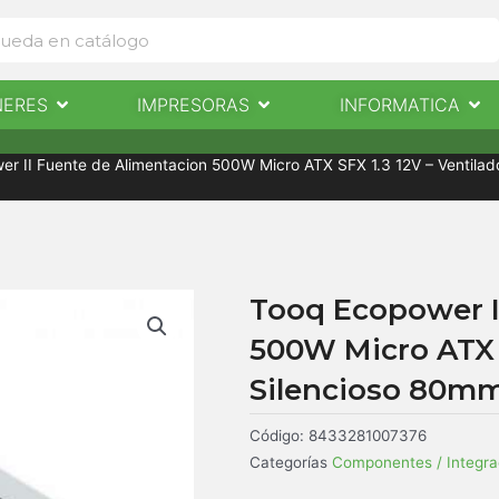
Abrir Escaneres
Abrir Impresoras
Abri
NERES
IMPRESORAS
INFORMATICA
IMPRESORAS
INFORMÁTICA
NOTICIAS
CONTACTO
er II Fuente de Alimentacion 500W Micro ATX SFX 1.3 12V – Ventila
Tooq Ecopower I
500W Micro ATX S
Silencioso 80m
Código:
8433281007376
Categorías
Componentes / Integra