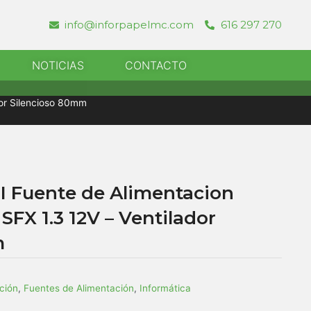
info@inforpapelmc.com
616 297 270
r Informatica
NOTICIAS
CONTACTO
dor Silencioso 80mm
I Fuente de Alimentacion
FX 1.3 12V – Ventilador
m
ción
,
Fuentes de Alimentación
,
Informática