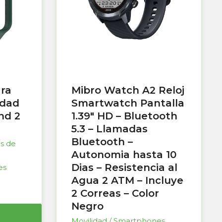
ara
Mibro Watch A2 Reloj
idad
Smartwatch Pantalla
nd 2
1.39″ HD – Bluetooth
5.3 – Llamadas
Bluetooth –
as de
Autonomia hasta 10
Dias – Resistencia al
es
Agua 2 ATM – Incluye
2 Correas – Color
Negro
Movilidad / Smartphones
,