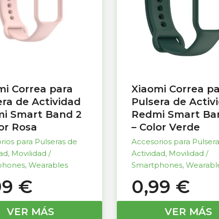
mi Correa para
Xiaomi Correa p
era de Actividad
Pulsera de Activ
i Smart Band 2
Redmi Smart Ba
lor Rosa
– Color Verde
rios para Pulseras de
Accesorios para Pulser
dad
,
Movilidad /
Actividad
,
Movilidad /
phones
,
Wearables
Smartphones
,
Wearabl
99
€
0,99
€
VER MÁS
VER MÁS