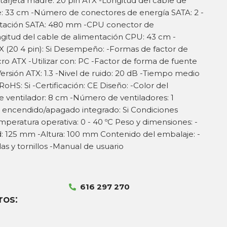
tarjeta madre: 20 pin ATX -Longitud del cable de
e: 33 cm -Número de conectores de energía SATA: 2 -
ntación SATA: 480 mm -CPU conector de
ongitud del cable de alimentación CPU: 43 cm -
 (20 4 pin): Si Desempeño: -Formas de factor de
ro ATX -Utilizar con: PC -Factor de forma de fuente
ersión ATX: 1.3 -Nivel de ruido: 20 dB -Tiempo medio
RoHS: Si -Certificación: CE Diseño: -Color del
 ventilador: 8 cm -Número de ventiladores: 1
de encendido/apagado integrado: Si Condiciones
mperatura operativa: 0 - 40 ºC Peso y dimensiones: -
: 125 mm -Altura: 100 mm Contenido del embalaje: -
s y tornillos -Manual de usuario
616 297 270
ros: