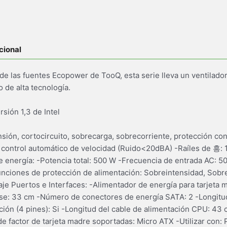
cional
e las fuentes Ecopower de TooQ, esta serie lleva un ventilador 
 de alta tecnología.
sión 1,3 de Intel
sión, cortocircuito, sobrecarga, sobrecorriente, protección co
 control automático de velocidad (Ruido<20dBA) -Raíles de 흥: 
de energía: -Potencia total: 500 W -Frecuencia de entrada AC: 5
nciones de protección de alimentación: Sobreintensidad, Sobre
aje Puertos e Interfaces: -Alimentador de energía para tarjeta 
base: 33 cm -Número de conectores de energía SATA: 2 -Longitu
ón (4 pines): Si -Longitud del cable de alimentación CPU: 43
e factor de tarjeta madre soportadas: Micro ATX -Utilizar con: