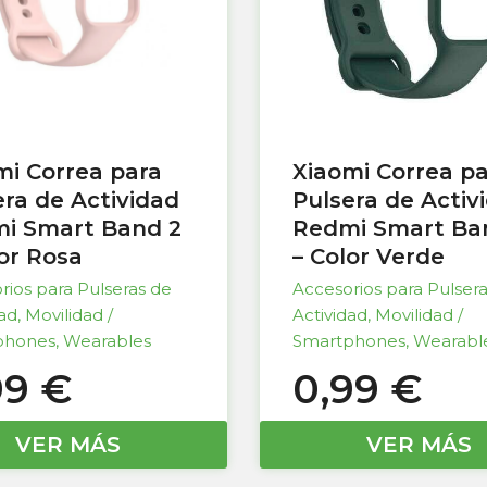
mi Correa para
Xiaomi Correa p
era de Actividad
Pulsera de Activ
i Smart Band 2
Redmi Smart Ba
lor Rosa
– Color Verde
rios para Pulseras de
Accesorios para Pulser
dad
,
Movilidad /
Actividad
,
Movilidad /
phones
,
Wearables
Smartphones
,
Wearabl
99
€
0,99
€
VER MÁS
VER MÁS