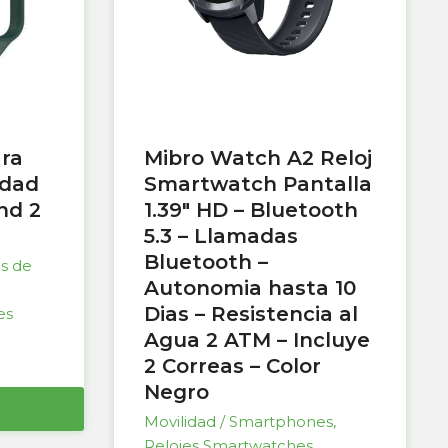
ara
Mibro Watch A2 Reloj
idad
Smartwatch Pantalla
nd 2
1.39″ HD – Bluetooth
5.3 – Llamadas
Bluetooth –
as de
Autonomia hasta 10
Dias – Resistencia al
es
Agua 2 ATM – Incluye
2 Correas – Color
Negro
Movilidad / Smartphones
,
Relojes Smartwatches
,