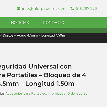
info@inforpapelmc.com
616 297 270
r Informatica
NOTICIAS
CONTACTO
4 Digitos – Acero 4.5mm – Longitud 1.50m
eguridad Universal con
 Portatiles – Bloqueo de 4
 4.5mm – Longitud 1.50m
ías
Accesorios para Portátiles
,
Informática
,
Ordenadores