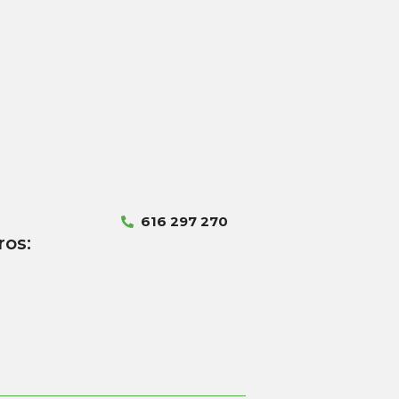
616 297 270
ros: