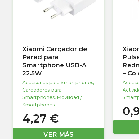
Xiaomi Cargador de
Xiao
Pared para
Puls
Smartphone USB-A
Redm
22.5W
– Co
Accesorios para Smartphones
,
Acceso
Cargadores para
Activi
Smartphones
,
Movilidad /
Smart
Smartphones
0,
4,27
€
VER MÁS