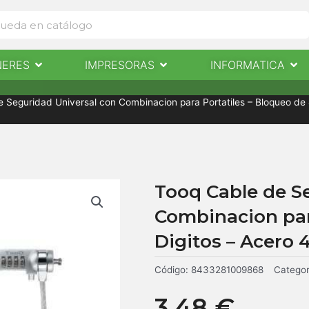
Abrir Escaneres
Abrir Impresoras
Abri
NERES
IMPRESORAS
INFORMATICA
IMPRESORAS
INFORMÁTICA
NOTICIAS
CONTACTO
 Seguridad Universal con Combinacion para Portatiles – Bloqueo de 
Tooq Cable de S
Combinacion para
Digitos – Acero
Código:
8433281009868
Categor
3,48
€