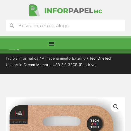
Ir
al
contenido
Buscar
Buscar
Menú
Inicio
/
Informática
/
Almacenamiento Externo
/ TechOneTech
Unicornio Dream Memoria USB 2.0 32GB (Pendrive)