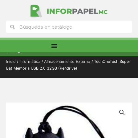
Ir
al
contenido
Buscar
Buscar
Menú
Inicio
/
Informática
/
Almacenamiento Externo
/ TechOneTech Super
Bat Memoria USB 2.0 32GB (Pendrive)