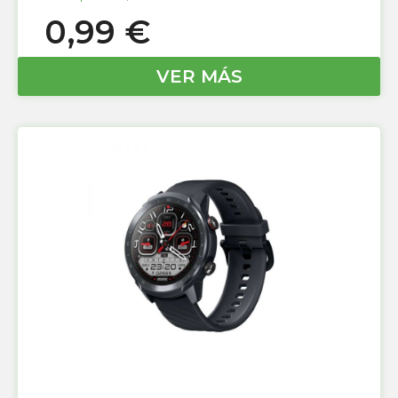
0,99
€
VER MÁS