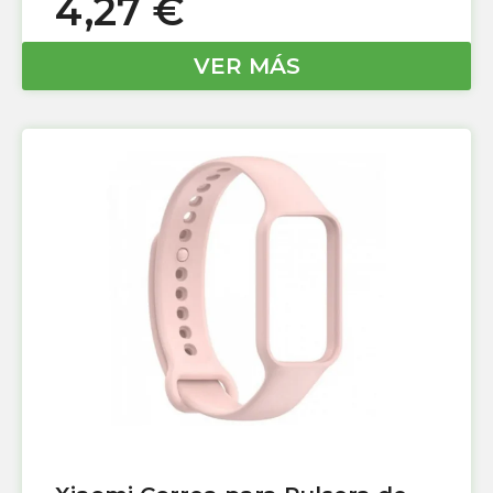
4,27
€
VER MÁS