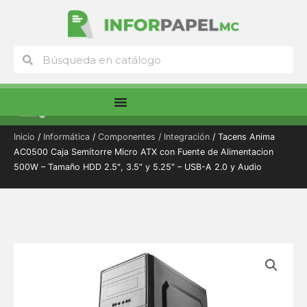
Ir
al
contenido
Buscar
Buscar
Menú
Inicio
/
Informática
/
Componentes / Integración
/ Tacens Anima
AC0500 Caja Semitorre Micro ATX con Fuente de Alimentacion
500W – Tamaño HDD 2.5″, 3.5″ y 5.25″ – USB-A 2.0 y Audio