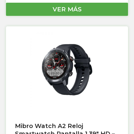
VER MÁS
Mibro Watch A2 Reloj
Smartwatch Pantalla 1.39″ HD –