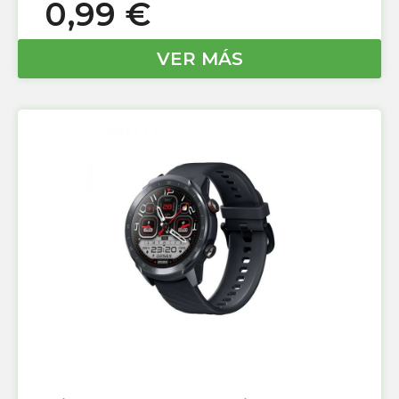
0,99
€
VER MÁS