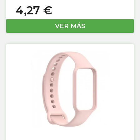
4,27
€
VER MÁS