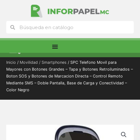
Ir
al
contenido
Buscar
Buscar
Menú
Inicio
/
Movilidad / Smartphones
/ SPC Telefono Movil para
Mayores con Botones Grandes – Tapa y Botones Retroiluminados –
Boton SOS y Botones de Marcacion Directa – Control Remoto
Mediante SMS – Doble Pantalla, Base de Carga y Conectividad –
Color Negro