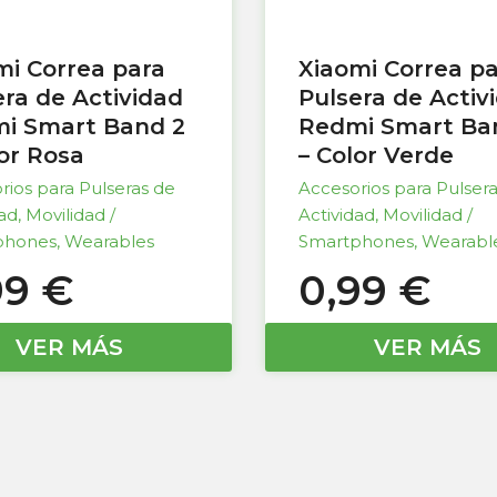
mi Correa para
Xiaomi Correa p
era de Actividad
Pulsera de Activ
i Smart Band 2
Redmi Smart Ba
lor Rosa
– Color Verde
rios para Pulseras de
Accesorios para Pulser
dad
,
Movilidad /
Actividad
,
Movilidad /
phones
,
Wearables
Smartphones
,
Wearabl
99
€
0,99
€
VER MÁS
VER MÁS