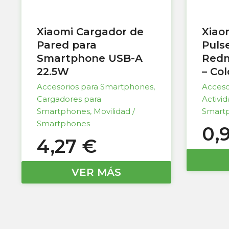
Xiaomi Cargador de
Xiao
Pared para
Puls
Smartphone USB-A
Redm
22.5W
– Co
Accesorios para Smartphones
,
Acceso
Cargadores para
Activi
Smartphones
,
Movilidad /
Smart
Smartphones
0,
4,27
€
VER MÁS