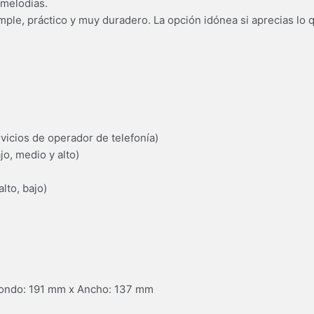
 melodías.
mple, práctico y muy duradero. La opción idónea si aprecias l
rvicios de operador de telefonía)
o, medio y alto)
lto, bajo)
 Fondo: 191 mm x Ancho: 137 mm