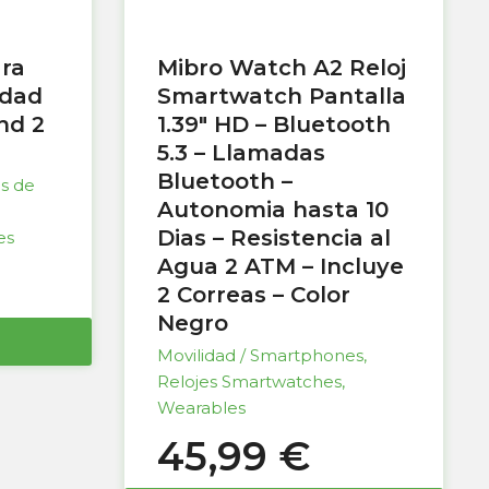
ara
Mibro Watch A2 Reloj
idad
Smartwatch Pantalla
nd 2
1.39″ HD – Bluetooth
5.3 – Llamadas
Bluetooth –
as de
Autonomia hasta 10
Dias – Resistencia al
es
Agua 2 ATM – Incluye
2 Correas – Color
Negro
Movilidad / Smartphones
,
Relojes Smartwatches
,
Wearables
45,99
€