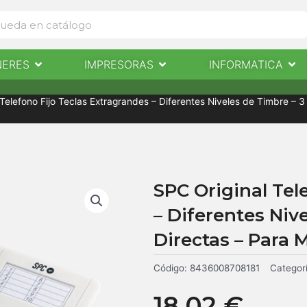
Abrir Escaneres
Abrir Impresoras
Abri
NERES
IMPRESORAS
INFORMATICA
IMPRESORAS
INFORMÁTICA
NOTICIAS
CONTACTO
 Telefono Fijo Teclas Extragrandes – Diferentes Niveles de Timbre – 
SPC Original Tel
– Diferentes Niv
Directas – Para 
Código:
8436008708181
Categor
18,02
€