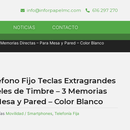
info@inforpapelmc.com
616 297 270
r Informatica
NOTICIAS
CONTACTO
3 Memorias Directas – Para Mesa y Pared – Color Blanco
efono Fijo Teclas Extragrandes
eles de Timbre – 3 Memorias
Mesa y Pared – Color Blanco
ías
Movilidad / Smartphones
,
Telefonía Fija