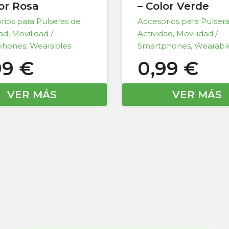
lor Rosa
– Color Verde
rios para Pulseras de
Accesorios para Pulser
dad
,
Movilidad /
Actividad
,
Movilidad /
phones
,
Wearables
Smartphones
,
Wearabl
99
€
0,99
€
VER MÁS
VER MÁS