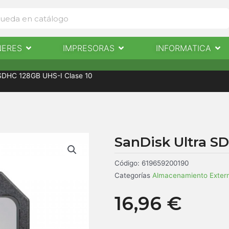
Abrir Escaneres
Abrir Impresoras
Abri
NERES
IMPRESORAS
INFORMATICA
IMPRESORAS
INFORMÁTICA
NOTICIAS
CONTACTO
 SDHC 128GB UHS-I Clase 10
SanDisk Ultra SD
Código:
619659200190
Categorías
Almacenamiento Exter
16,96
€