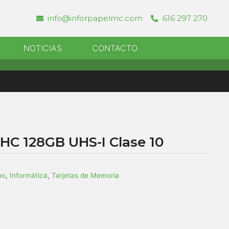
info@inforpapelmc.com
616 297 270
r Informatica
NOTICIAS
CONTACTO
HC 128GB UHS-I Clase 10
no
,
Informática
,
Tarjetas de Memoria