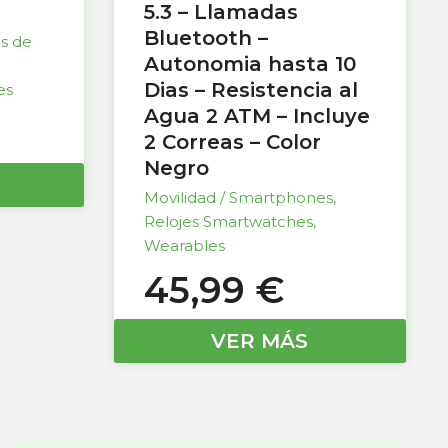
5.3 – Llamadas
Bluetooth –
as de
Autonomia hasta 10
Dias – Resistencia al
es
Agua 2 ATM – Incluye
2 Correas – Color
Negro
Movilidad / Smartphones
,
Relojes Smartwatches
,
Wearables
45,99
€
VER MÁS