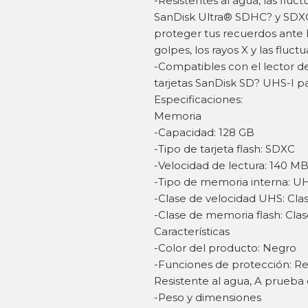
-Resistentes al agua, las flu
SanDisk Ultra® SDHC? y SDXC
proteger tus recuerdos ante l
golpes, los rayos X y las fluc
-Compatibles con el lector de 
tarjetas SanDisk SD? UHS-I p
Especificaciones:
Memoria
-Capacidad: 128 GB
-Tipo de tarjeta flash: SDXC
-Velocidad de lectura: 140 MB
-Tipo de memoria interna: UH
-Clase de velocidad UHS: Class
-Clase de memoria flash: Clas
Características
-Color del producto: Negro
-Funciones de protección: Res
Resistente al agua, A prueba 
-Peso y dimensiones