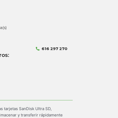
a(s)
616 297 270
ros:
 tarjetas SanDisk Ultra SD,
lmacenar y transferir rápidamente