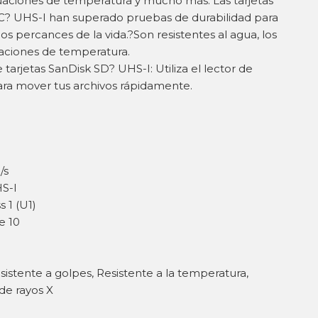
ctuaciones de temperatura y mucho más: Las tarjetas
? UHS-I han superado pruebas de durabilidad para
os percances de la vida.?Son resistentes al agua, los
tuaciones de temperatura.
tarjetas SanDisk SD? UHS-I: Utiliza el lector de
ara mover tus archivos rápidamente.
/s
S-I
 1 (U1)
e 10
istente a golpes, Resistente a la temperatura,
de rayos X