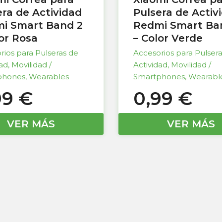
era de Actividad
Pulsera de Activ
i Smart Band 2
Redmi Smart Ba
lor Rosa
– Color Verde
rios para Pulseras de
Accesorios para Pulser
dad
,
Movilidad /
Actividad
,
Movilidad /
phones
,
Wearables
Smartphones
,
Wearabl
99
€
0,99
€
VER MÁS
VER MÁS