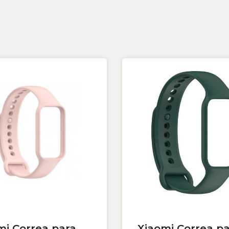
mi Correa para
Xiaomi Correa p