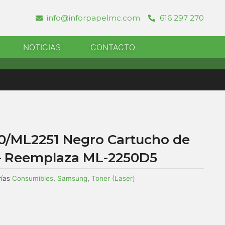
info@inforpapelmc.com
616 297 270
r Informatica
NOTICIAS
CONTACTO
/ML2251 Negro Cartucho de
– Reemplaza ML-2250D5
ías
Consumibles
,
Samsung
,
Toner (Laser)