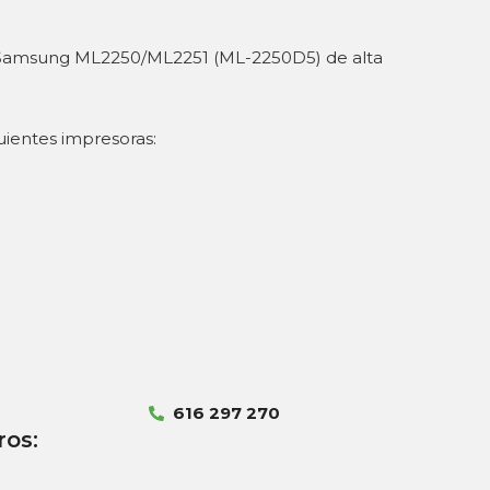
 Samsung ML2250/ML2251 (ML-2250D5) de alta
uientes impresoras:
616 297 270
ros: