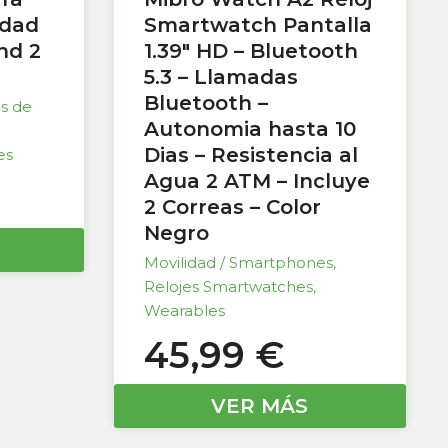
idad
Smartwatch Pantalla
nd 2
1.39″ HD – Bluetooth
5.3 – Llamadas
Bluetooth –
as de
Autonomia hasta 10
Dias – Resistencia al
es
Agua 2 ATM – Incluye
2 Correas – Color
Negro
Movilidad / Smartphones
,
Relojes Smartwatches
,
Wearables
45,99
€
VER MÁS