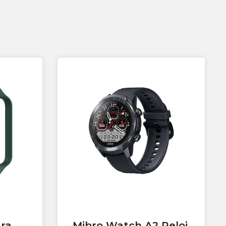
ara
Mibro Watch A2 Reloj