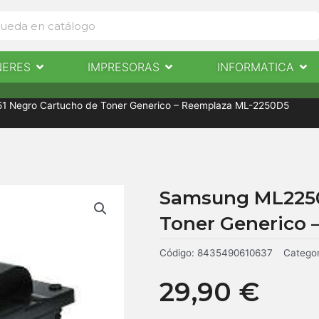
Abrir Escaneres
Abrir Impresoras
Abri
NERES
IMPRESORAS
INFORMATICA
IMPRESORAS
INFORMÁTICA
NOTICIAS
CONTACTO
 Negro Cartucho de Toner Generico – Reemplaza ML-2250D5
Samsung ML2250
Toner Generico 
Código:
8435490610637
Categor
29,90
€