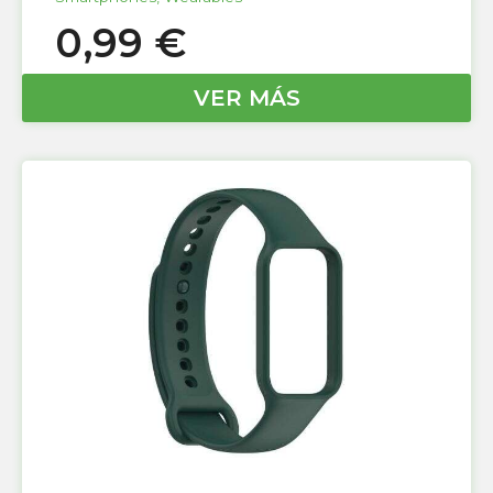
0,99
€
VER MÁS