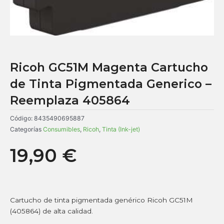
Ricoh GC51M Magenta Cartucho
de Tinta Pigmentada Generico –
Reemplaza 405864
Código:
8435490695887
Categorías
Consumibles
,
Ricoh
,
Tinta (Ink-jet)
19,90
€
Cartucho de tinta pigmentada genérico Ricoh GC51M
(405864) de alta calidad.