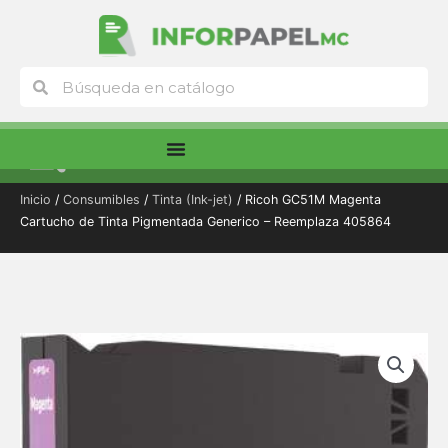
Ir
al
contenido
Buscar
Buscar
Menú
Inicio
/
Consumibles
/
Tinta (Ink-jet)
/ Ricoh GC51M Magenta
Cartucho de Tinta Pigmentada Generico – Reemplaza 405864