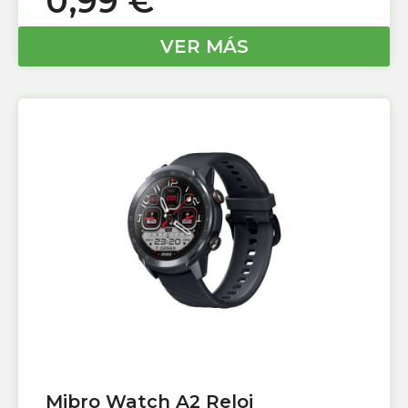
0,99
€
VER MÁS
Mibro Watch A2 Reloj