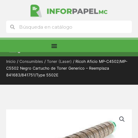
Ir
al
contenido
Buscar
Buscar
Menú
Inicio
/
Consumibles
/
Toner (Laser)
/ Ricoh Aficio MP-C4502/MP-
C5502 Negro Cartucho de Toner Generico – Reemplaza
841683/841751/Type 5502E