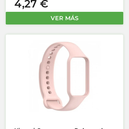
4,27
€
VER MÁS