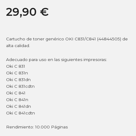
29,90
€
Cartucho de toner genérico OKI C831/C841 (44844505) de
alta calidad.
Adecuado para uso en las siguientes impresoras:
Oki C 831
Oki C 831n
Oki C 831dn
Oki C 831cdtn
Oki C 841
Oki C 841n
Oki C 841dn
Oki C 841cdtn
Rendimiento: 10.000 Páginas