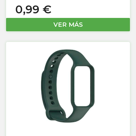
0,99
€
VER MÁS