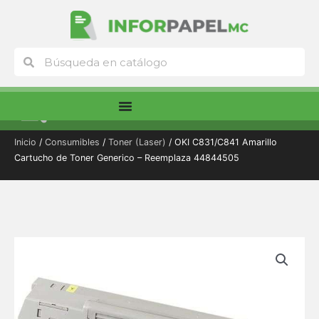
Ir
al
contenido
Buscar
Buscar
Menú
Inicio
/
Consumibles
/
Toner (Laser)
/ OKI C831/C841 Amarillo
Cartucho de Toner Generico – Reemplaza 44844505